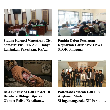
Dibongkar
Sidang Korupsi Waterfront City
Panitia Kebut Persiapan
Samosir: Eks PPK Akui Hanya
Kejuaraan Catur SIWO PWI–
Lanjutkan Pekerjaan, KPA
STOK Binaguna
Beberkan Pengawasan Proyek
Bela Pengusaha Dan Dokter Di
Polrestabes Medan Dan DPC
Batubara Diduga Diperas
Angkatan Muda
Oknum Polisi, Kenaikan
Sisingamangaraja XII Perkuat
Pangkat AKP Fadlun Al Fitri
Sinergitas Jaga Kamtibmas
Ditunda