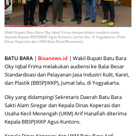
Wakil Bupati Batu Bara Oky Iqbal Frima menyerahkan cendera mata
kepada Kepala BBSPJIKKP Agus Kuntoro, Jumat lalu, di Yogyakarta. (Foto:
Dinas Koperasi dan UKM Batu Bara/Bisanews).
BATU BARA
|
Bisanews.id
| Wakil Bupati Batu Bara
Oky Iqbal Frima melakukan audiensi ke Balai Besar
Standardisasi dan Pelayanan Jasa Industri Kulit, Karet,
dan Plastik (BBSPJIKKP), Jumat lalu, di Yogyakarta.
Oky yang didampingi Sekretaris Daerah Batu Bara
Sakti Alam Siregar dan Kepala Dinas Koperasi dan
Usaha Kecil Menengah (UKM) Arif Hanafiah diterima
Kepala BBSPJIKKP Agus Kuntoro.
Kepala Dinas Koperasi dan UKM Batu Bara Arif