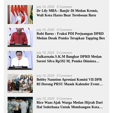
July 10, 2026
0 Comment
Dr Lily MBA : Banjir Di Medan Kronis,
Wali Kota Harus Buat Terobosan Baru
July 10, 2026
0 Comment
Robi Barus : Fraksi PDI Perjuangan DPRD
Medan Desak Pemko Terapkan Tapping Box
July 10, 2026
0 Comment
Zulkarnain.S.K.M Banghar DPRD Medan
Soroti Silva Rp592 M, Pemko Diminta
Benahi Rencana PAD
July 10, 2026
0 Comment
Bobby Nasution Apresiasi Komisi VII DPR
RI Dorong PRSU Masuk Kalender Event
Nasional
July 10, 2026
0 Comment
Rico Waas Ajak Warga Medan Hijrah Dari
Hal Sederhana Untuk Membangun Kota
Lebih Baik