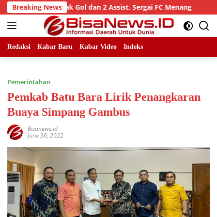
Skip
g Wiwik Cetak Gol dan 2 Assist, Sergai FC Menang
Breaking News
Malam
to
content
Redaksi
Kabar Baru
Kabar Video
Indeks
Pemerintahan
Pemkab Batu Bara Lirik Penangkaran
Buaya Simpang Gambus
Bisanews.id
June 30, 2022