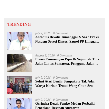
TRENDING
July 9, 2026
0 Comment
Antonius Devolis Tumanggor S.Sos : Fraksi
Nasdem Soroti Dinsos, Satpol PP Hingga
Kepling
August 8, 2026
0 Comment
Proses Pemasangan Pipa Di Sejumlah Titik
Jalan Lintas Sumatera, Pengguna Jalan
diimbau Untuk meningkatkan
Kewaspadaan
July 9, 2026
0 Comment
Solusi Atasi Banjir Sempakata Tak Ada,
Warga Korban Temui Wong Chun Sen
July 9, 2026
0 Comment
Gerindra Desak Pemko Medan Perbaiki
Pengolaan Resapan Anggaran