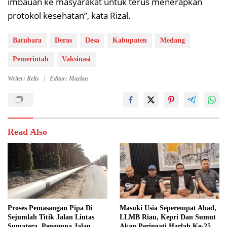
imbauan ke masyarakat untuk terus menerapkan
protokol kesehatan”, kata Rizal.
Batubara
Deras
Desa
Kabupaten
Medang
Pemerintah
Vaksinasi
Writer: Relis
Editor: Mazlan
Read Also
Proses Pemasangan Pipa Di
Masuki Usia Seperempat Abad,
Sejumlah Titik Jalan Lintas
LLMB Riau, Kepri Dan Sumut
Sumatera, Pengguna Jalan
Akan Peringati Harlah Ke-25