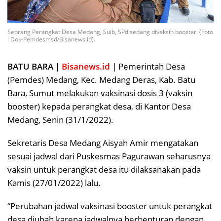
Seorang Perangkat Desa Medang, Suib, SPd sedang divaksin booster. (Foto
: Dok-Pemdesmsd/Bisanews.id).
BATU BARA |
Bisanews.id
|
Pemerintah Desa
(Pemdes) Medang, Kec. Medang Deras, Kab. Batu
Bara, Sumut melakukan vaksinasi dosis 3 (vaksin
booster) kepada perangkat desa, di Kantor Desa
Medang, Senin (31/1/2022).
Sekretaris Desa Medang Aisyah Amir mengatakan
sesuai jadwal dari Puskesmas Pagurawan seharusnya
vaksin untuk perangkat desa itu dilaksanakan pada
Kamis (27/01/2022) lalu.
“Perubahan jadwal vaksinasi booster untuk perangkat
desa diubah karena jadwalnya berbenturan dengan