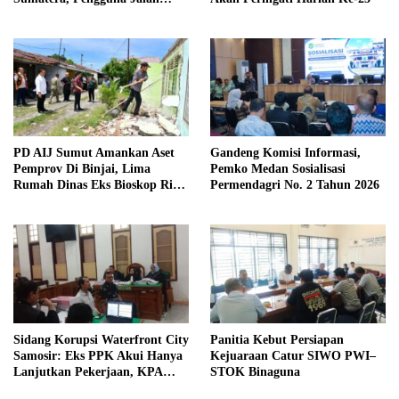
diimbau Untuk meningkatkan
Kewaspadaan
PD AIJ Sumut Amankan Aset
Gandeng Komisi Informasi,
Pemprov Di Binjai, Lima
Pemko Medan Sosialisasi
Rumah Dinas Eks Bioskop Ria
Permendagri No. 2 Tahun 2026
Dibongkar
Sidang Korupsi Waterfront City
Panitia Kebut Persiapan
Samosir: Eks PPK Akui Hanya
Kejuaraan Catur SIWO PWI–
Lanjutkan Pekerjaan, KPA
STOK Binaguna
Beberkan Pengawasan Proyek