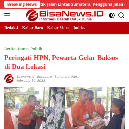
Skip
jumlah Titik Jalan Lintas Sumatera, Pengguna Jalan diimbau U
Breaking News
to
content
Redaksi
Kabar Baru
Kabar Video
Indeks
Berita Utama
,
Politik
Peringati HPN, Pewarta Gelar Baksos
di Dua Lokasi
Bisanews.id
-
Batubara - Sumatera Utara
February 10, 2022