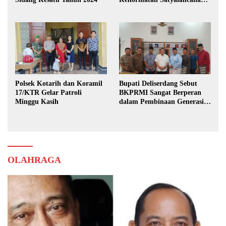
Karya Bhakti Praja Nugraha
Polsek Kotarih dan Koramil
Bupati Deliserdang Sebut
17/KTR Gelar Patroli
BKPRMI Sangat Berperan
Minggu Kasih
dalam Pembinaan Generasi
Muda
OLAHRAGA