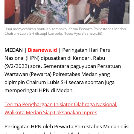
Usai menyerahkan bantuan sembako, Ketua Pewarta Polrestabes Medan
Chairum Lubis SH disuapi kue bolu. (Foto: Ayu/Bisanews.id).
MEDAN |
Bisanews.id
|
Peringatan Hari Pers
Nasional (HPN) dipusatkan di Kendari, Rabu
(9/2/2022) sore. Sementara paguyuban Persatuan
Wartawan (Pewarta) Polrestabes Medan yang
dipimpin Chairum Lubis SH secara spontan juga
memperingati HPN di Medan.
Terima Penghargaan Inisiator Olahraga Nasional,
Walikota Medan Siap Laksanakan Inpres
Peringatan HPN oleh Pewarta Polrestabes Medan diisi