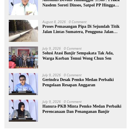
Nasdem Soroti Dinsos, Satpol PP Hingga
Kepling
August 8, 2026
0 Comment
Proses Pemasangan Pipa Di Sejumlah Titik
Jalan Lintas Sumatera, Pengguna Jalan
diimbau Untuk meningkatkan
Kewaspadaan
July 9, 2026
0 Comment
Solusi Atasi Banjir Sempakata Tak Ada,
Warga Korban Temui Wong Chun Sen
July 9, 2026
0 Comment
Gerindra Desak Pemko Medan Perbaiki
Pengolaan Resapan Anggaran
July 9, 2026
0 Comment
Hanura-PKB Minta Pemko Medan Perbaiki
Perencanaan Dan Penanganan Banjir