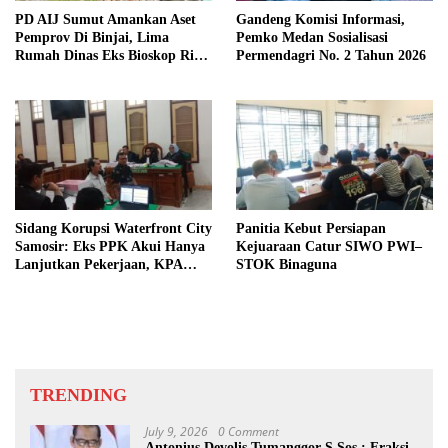
PD AIJ Sumut Amankan Aset
Gandeng Komisi Informasi,
Pemprov Di Binjai, Lima
Pemko Medan Sosialisasi
Rumah Dinas Eks Bioskop Ria
Permendagri No. 2 Tahun 2026
Dibongkar
Sidang Korupsi Waterfront City
Panitia Kebut Persiapan
Samosir: Eks PPK Akui Hanya
Kejuaraan Catur SIWO PWI–
Lanjutkan Pekerjaan, KPA
STOK Binaguna
Beberkan Pengawasan Proyek
TRENDING
July 9, 2026
0 Comment
Antonius Devolis Tumanggor S.Sos : Fraksi