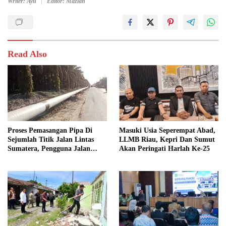
Writer: Ayu
Editor: Mazlan
Read Also
Proses Pemasangan Pipa Di
Masuki Usia Seperempat Abad,
Sejumlah Titik Jalan Lintas
LLMB Riau, Kepri Dan Sumut
Sumatera, Pengguna Jalan
Akan Peringati Harlah Ke-25
diimbau Untuk meningkatkan
Kewaspadaan