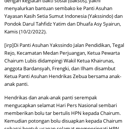
dengan kegiatan bakti sosial (baksos), yakni
menyalurkan bantuan sembako ke Panti Asuhan
Yayasan Kasih Setia Sumut Indonesia (Yakssindo) dan
Pondok Darul Tahfidz Yatim dan Dhuafa Asy Syairun,
Kamis (10/2/2022).
[irp]Di Panti Asuhan Yakssindo Jalan Pendidikan, Tegal
Rejo, Kecamatan Medan Perjuangan, Ketua Pewarta
Chairum Lubis didampingi Wakil Ketua Khairunas,
anggota Bardansyah, Frengki, dan Ilham disambut
Ketua Panti Asuhan Hendrikas Zebua bersama anak-
anak panti.
Hendrikas dan anak-anak panti serempak
mengucapkan selamat Hari Pers Nasional sembari
memberikan bolu tar bertulis HPN kepada Chairum.
Kemudian potongan bolu disuapkan kepada Chairum
sebagai bentuk ucapan selamat memperingati HPN.