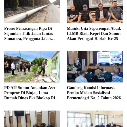
Proses Pemasangan Pipa Di
Masuki Usia Seperempat Abad,
Sejumlah Titik Jalan Lintas
LLMB Riau, Kepri Dan Sumut
Sumatera, Pengguna Jalan
Akan Peringati Harlah Ke-25
diimbau Untuk meningkatkan
Kewaspadaan
PD AIJ Sumut Amankan Aset
Gandeng Komisi Informasi,
Pemprov Di Binjai, Lima
Pemko Medan Sosialisasi
Rumah Dinas Eks Bioskop Ria
Permendagri No. 2 Tahun 2026
Dibongkar