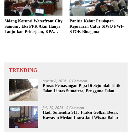
Sidang Korupsi Waterfront City
Panitia Kebut Persiapan
Samosir: Eks PPK Akui Hanya
Kejuaraan Catur SIWO PWI–
Lanjutkan Pekerjaan, KPA
STOK Binaguna
Beberkan Pengawasan Proyek
TRENDING
August 8, 2026
0 Comment
Proses Pemasangan Pipa Di Sejumlah Titik
Jalan Lintas Sumatera, Pengguna Jalan
diimbau Untuk meningkatkan
Kewaspadaan
July 10, 2026
0 Comment
Hadi Suhendra SH : Fraksi Golkar Desak
Kawasan Medan Utara Jadi Wisata Bahari