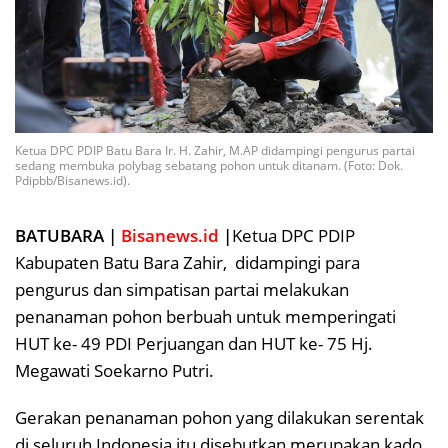
Ketua DPC PDIP Batu Bara Ir. H. Zahir, M.AP didampingi pengurus partai
sedang membuka polybag sebatang pohon untuk ditanam. (Foto: Dok.
Pdipbb/Bisanews.id).
BATUBARA |
Bisanews.id
|
Ketua DPC PDIP
Kabupaten Batu Bara Zahir, didampingi para
pengurus dan simpatisan partai melakukan
penanaman pohon berbuah untuk memperingati
HUT ke- 49 PDI Perjuangan dan HUT ke- 75 Hj.
Megawati Soekarno Putri.
Gerakan penanaman pohon yang dilakukan serentak
di seluruh Indonesia itu disebutkan merupakan kado