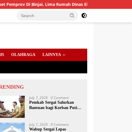
 Di Binjai, Lima Rumah Dinas Eks Bioskop Ria Dibongkar
IS
OLAHRAGA
LAINNYA
RENDING
July 7, 2026
0 Comment
Pemkab Sergai Salurkan
Bantuan bagi Korban Puting
Beliung di Sei Bamban
July 7, 2026
0 Comment
Wabup Sergai Lepas