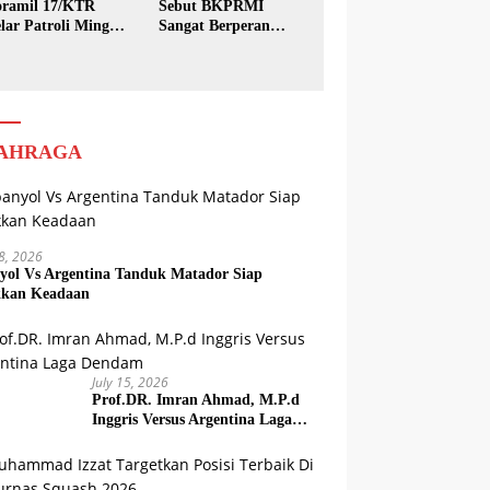
ramil 17/KTR
Sebut BKPRMI
lar Patroli Minggu
Sangat Berperan
sih
dalam Pembinaan
Generasi Muda
AHRAGA
18, 2026
yol Vs Argentina Tanduk Matador Siap
kkan Keadaan
July 15, 2026
Prof.DR. Imran Ahmad, M.P.d
Inggris Versus Argentina Laga
Dendam