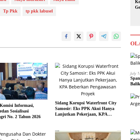
Ko
Ge
Tp Pkk
tp pkk labusel
Ka
OL
July 
Span
Bali
Sidang Korupsi Waterfront City
Komisi Informasi,
Samosir: Eks PPK Akui Hanya
an Sosialisasi
Lanjutkan Pekerjaan, KPA
gri No. 2 Tahun 2026
Beberkan Pengawasan Proyek