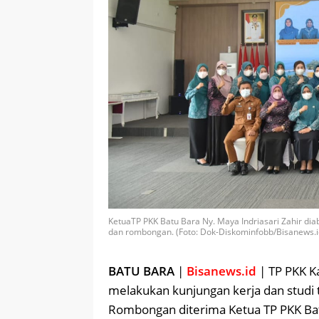
KetuaTP PKK Batu Bara Ny. Maya Indriasari Zahir di
dan rombongan. (Foto: Dok-Diskominfobb/Bisanews.i
BATU BARA
|
Bisanews.id
| TP PKK K
melakukan kunjungan kerja dan studi 
Rombongan diterima Ketua TP PKK Batu