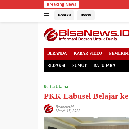
Skip
Breaking News
to
content
Redaksi
Indeks
BERANDA
KABAR VIDEO
PEMERIN
REDAKSI
SUMUT
BATUBARA
Berita Utama
PKK Labusel Belajar ke
Bisanews.id
March 15, 2022