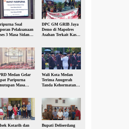
ripurna Soal
DPC GM GRIB Jaya
poran Pelaksanaan
Demo di Mapolres
ses 3 Masa Sidang
Asahan Terkait Kasus
hun Anggaran 2025
Pencabulan Anak
RD Medan Gelar
Wali Kota Medan
pat Paripurna
Terima Anugerah
nutupan Masa
Tanda Kehormatan
dang Kesatu Tahun
Satyalancana Karya
24
Bhakti Praja Nugraha
lsek Kotarih dan
Bupati Deliserdang