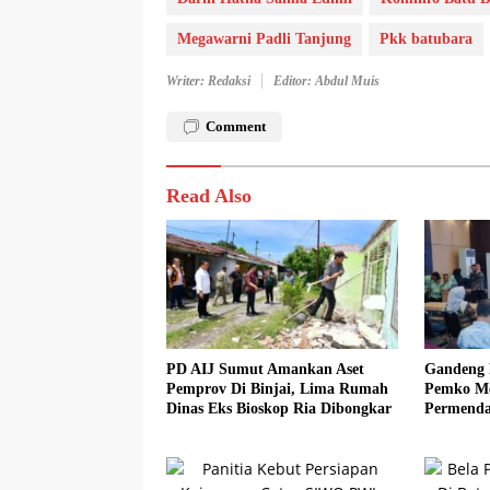
Megawarni Padli Tanjung
Pkk batubara
Writer: Redaksi
Editor: Abdul Muis
Comment
Read Also
PD AIJ Sumut Amankan Aset
Gandeng 
Pemprov Di Binjai, Lima Rumah
Pemko Med
Dinas Eks Bioskop Ria Dibongkar
Permenda