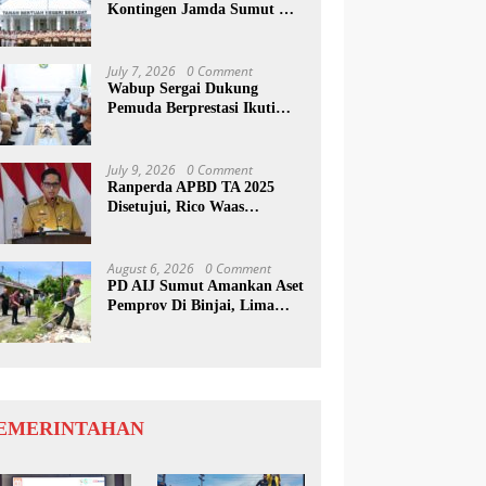
Kontingen Jamda Sumut XI,
Tekankan Nilai SAKTI dan
Karakter Pramuka
July 7, 2026
0 Comment
Wabup Sergai Dukung
Pemuda Berprestasi Ikuti
Program Kepemimpinan
Internasional
July 9, 2026
0 Comment
Ranperda APBD TA 2025
Disetujui, Rico Waas
Apresiasi Sinergitas Antara
Legislatif dan Eksekutif
August 6, 2026
0 Comment
PD AIJ Sumut Amankan Aset
Pemprov Di Binjai, Lima
Rumah Dinas Eks Bioskop
Ria Dibongkar
EMERINTAHAN