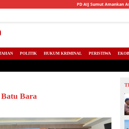
PD AIJ Sumut Amankan Aset Pemprov
TAHAN
POLITIK
HUKUM KRIMINAL
PERISTIWA
EKOB
T
 Batu Bara