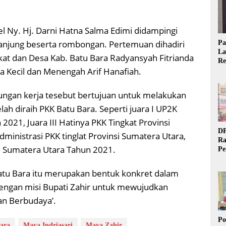
l Ny. Hj. Darni Hatna Salma Edimi didampingi
Tanjung beserta rombongan. Pertemuan dihadiri
Pa
La
t dan Desa Kab. Batu Bara Radyansyah Fitrianda
Re
a Kecil dan Menengah Arif Hanafiah.
Ta
jungan kerja tesebut bertujuan untuk melakukan
telah diraih PKK Batu Bara. Seperti juara I UP2K
2021, Juara III Hatinya PKK Tingkat Provinsi
DP
dministrasi PKK tinglat Provinsi Sumatera Utara,
Ra
si Sumatera Utara Tahun 2021.
Pe
Si
20
 Batu Bara itu merupakan bentuk konkret dalam
engan misi Bupati Zahir untuk mewujudkan
dan Berbudaya’.
Po
ara
Maya Indriasari
Maya Zahir