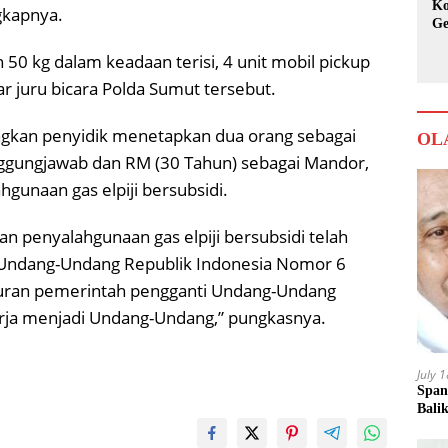
Ko
ngkapnya.
Ge
Ka
 50 kg dalam keadaan terisi, 4 unit mobil pickup
ar juru bicara Polda Sumut tersebut.
ngkan penyidik menetapkan dua orang sebagai
OL
nggungjawab dan RM (30 Tahun) sebagai Mandor,
gunaan gas elpiji bersubsidi.
n penyalahgunaan gas elpiji bersubsidi telah
5 Undang-Undang Republik Indonesia Nomor 6
uran pemerintah pengganti Undang-Undang
rja menjadi Undang-Undang,” pungkasnya.
July 
Span
Bali