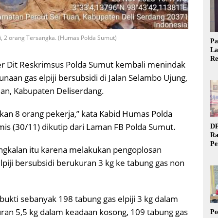
i, 2 orang Tersangka. (Humas Polda Sumut)
Pa
La
Re
ter Dit Reskrimsus Polda Sumut kembali menindak
Ta
aan gas elpiji bersubsidi di Jalan Selambo Ujung,
uan, Kabupaten Deliserdang.
ankan 8 orang pekerja,” kata Kabid Humas Polda
s (30/11) dikutip dari Laman FB Polda Sumut.
DP
Ra
Pe
gkalan itu karena melakukan pengoplosan
Si
piji bersubsidi berukuran 3 kg ke tabung gas non
20
g bukti sebanyak 198 tabung gas elpiji 3 kg dalam
ukuran 5,5 kg dalam keadaan kosong, 109 tabung gas
Po