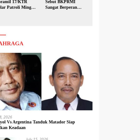
ramil 17/KTR
Sebut BKPRMI
lar Patroli Minggu
Sangat Berperan
sih
dalam Pembinaan
Generasi Muda
AHRAGA
18, 2026
yol Vs Argentina Tanduk Matador Siap
kkan Keadaan
July 15, 2026