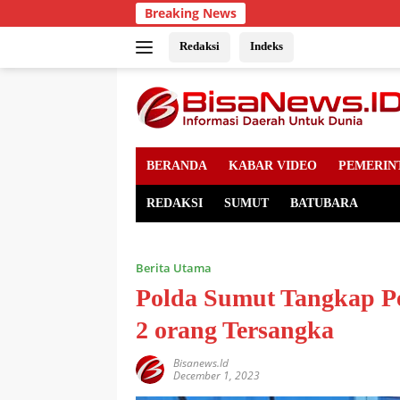
Skip
Breaking News
to
content
Redaksi
Indeks
BERANDA
KABAR VIDEO
PEMERIN
REDAKSI
SUMUT
BATUBARA
Berita Utama
Polda Sumut Tangkap Pen
2 orang Tersangka
Bisanews.id
December 1, 2023