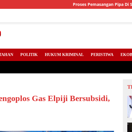
Proses Pemasangan Pipa Di Sejumlah Tit
TAHAN
POLITIK
HUKUM KRIMINAL
PERISTIWA
EKOB
T
goplos Gas Elpiji Bersubsidi,