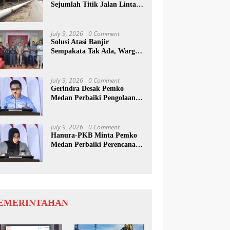
Sejumlah Titik Jalan Lintas
Sumatera, Pengguna Jalan
diimbau Untuk
meningkatkan Kewaspadaan
July 9, 2026
0 Comment
Solusi Atasi Banjir
Sempakata Tak Ada, Warga
Korban Temui Wong Chun
Sen
July 9, 2026
0 Comment
Gerindra Desak Pemko
Medan Perbaiki Pengolaan
Resapan Anggaran
July 9, 2026
0 Comment
Hanura-PKB Minta Pemko
Medan Perbaiki Perencanaan
Dan Penanganan Banjir
EMERINTAHAN