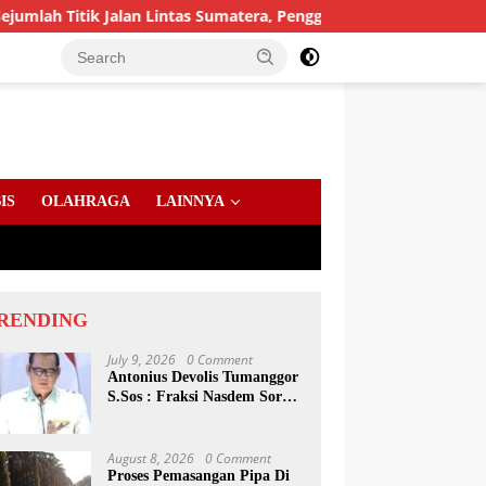
ik Jalan Lintas Sumatera, Pengguna Jalan diimbau Untuk menin
IS
OLAHRAGA
LAINNYA
RENDING
July 9, 2026
0 Comment
Antonius Devolis Tumanggor
S.Sos : Fraksi Nasdem Soroti
Dinsos, Satpol PP Hingga
Kepling
August 8, 2026
0 Comment
Proses Pemasangan Pipa Di