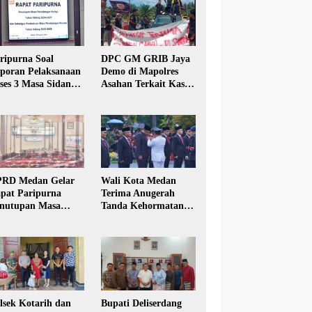
ripurna Soal
DPC GM GRIB Jaya
poran Pelaksanaan
Demo di Mapolres
ses 3 Masa Sidang
Asahan Terkait Kasus
hun Anggaran 2025
Pencabulan Anak
RD Medan Gelar
Wali Kota Medan
pat Paripurna
Terima Anugerah
nutupan Masa
Tanda Kehormatan
dang Kesatu Tahun
Satyalancana Karya
24
Bhakti Praja Nugraha
lsek Kotarih dan
Bupati Deliserdang