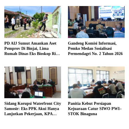
Kewaspadaan
PD AIJ Sumut Amankan Aset
Gandeng Komisi Informasi,
Pemprov Di Binjai, Lima
Pemko Medan Sosialisasi
Rumah Dinas Eks Bioskop Ria
Permendagri No. 2 Tahun 2026
Dibongkar
Sidang Korupsi Waterfront City
Panitia Kebut Persiapan
Samosir: Eks PPK Akui Hanya
Kejuaraan Catur SIWO PWI–
Lanjutkan Pekerjaan, KPA
STOK Binaguna
Beberkan Pengawasan Proyek