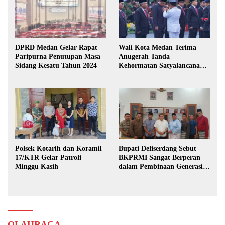
DPRD Medan Gelar Rapat
Wali Kota Medan Terima
Paripurna Penutupan Masa
Anugerah Tanda
Sidang Kesatu Tahun 2024
Kehormatan Satyalancana
Karya Bhakti Praja Nugraha
Polsek Kotarih dan Koramil
Bupati Deliserdang Sebut
17/KTR Gelar Patroli
BKPRMI Sangat Berperan
Minggu Kasih
dalam Pembinaan Generasi
Muda
OLAHRAGA