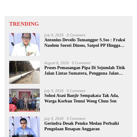
TRENDING
July 9, 2026
0 Comment
Antonius Devolis Tumanggor S.Sos : Fraksi
Nasdem Soroti Dinsos, Satpol PP Hingga
Kepling
August 8, 2026
0 Comment
Proses Pemasangan Pipa Di Sejumlah Titik
Jalan Lintas Sumatera, Pengguna Jalan
diimbau Untuk meningkatkan
Kewaspadaan
July 9, 2026
0 Comment
Solusi Atasi Banjir Sempakata Tak Ada,
Warga Korban Temui Wong Chun Sen
July 9, 2026
0 Comment
Gerindra Desak Pemko Medan Perbaiki
Pengolaan Resapan Anggaran