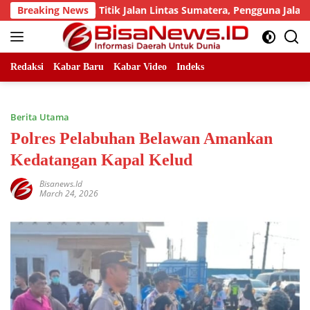
Skip
 Sejumlah Titik Jalan Lintas Sumatera, Pengguna Jalan diimba
Breaking News
to
content
Redaksi
Kabar Baru
Kabar Video
Indeks
Berita Utama
Polres Pelabuhan Belawan Amankan
Kedatangan Kapal Kelud
Bisanews.id
March 24, 2026