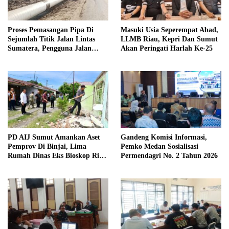
Proses Pemasangan Pipa Di
Masuki Usia Seperempat Abad,
Sejumlah Titik Jalan Lintas
LLMB Riau, Kepri Dan Sumut
Sumatera, Pengguna Jalan
Akan Peringati Harlah Ke-25
diimbau Untuk meningkatkan
Kewaspadaan
PD AIJ Sumut Amankan Aset
Gandeng Komisi Informasi,
Pemprov Di Binjai, Lima
Pemko Medan Sosialisasi
Rumah Dinas Eks Bioskop Ria
Permendagri No. 2 Tahun 2026
Dibongkar