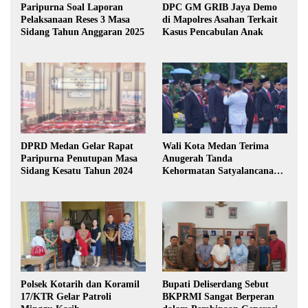
Paripurna Soal Laporan
DPC GM GRIB Jaya Demo
Pelaksanaan Reses 3 Masa
di Mapolres Asahan Terkait
Sidang Tahun Anggaran 2025
Kasus Pencabulan Anak
DPRD Medan Gelar Rapat
Wali Kota Medan Terima
Paripurna Penutupan Masa
Anugerah Tanda
Sidang Kesatu Tahun 2024
Kehormatan Satyalancana
Karya Bhakti Praja Nugraha
Polsek Kotarih dan Koramil
Bupati Deliserdang Sebut
17/KTR Gelar Patroli
BKPRMI Sangat Berperan