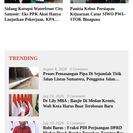
Sidang Korupsi Waterfront City
Panitia Kebut Persiapan
Samosir: Eks PPK Akui Hanya
Kejuaraan Catur SIWO PWI–
Lanjutkan Pekerjaan, KPA
STOK Binaguna
Beberkan Pengawasan Proyek
TRENDING
August 8, 2026
0 Comment
Proses Pemasangan Pipa Di Sejumlah Titik
Jalan Lintas Sumatera, Pengguna Jalan
diimbau Untuk meningkatkan
Kewaspadaan
July 10, 2026
0 Comment
Dr Lily MBA : Banjir Di Medan Kronis,
Wali Kota Harus Buat Terobosan Baru
July 10, 2026
0 Comment
Robi Barus : Fraksi PDI Perjuangan DPRD