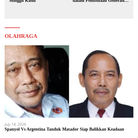
Minggu Kasih
dalam Pembinaan Generasi
Muda
OLAHRAGA
July 18, 2026
Spanyol Vs Argentina Tanduk Matador Siap Balikkan Keadaan