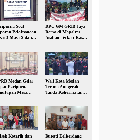
ripurna Soal
DPC GM GRIB Jaya
poran Pelaksanaan
Demo di Mapolres
ses 3 Masa Sidang
Asahan Terkait Kasus
hun Anggaran 2025
Pencabulan Anak
RD Medan Gelar
Wali Kota Medan
pat Paripurna
Terima Anugerah
nutupan Masa
Tanda Kehormatan
dang Kesatu Tahun
Satyalancana Karya
24
Bhakti Praja Nugraha
lsek Kotarih dan
Bupati Deliserdang