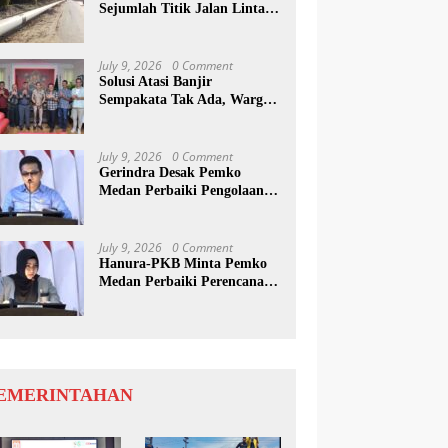
Sejumlah Titik Jalan Lintas
Sumatera, Pengguna Jalan
diimbau Untuk
meningkatkan Kewaspadaan
July 9, 2026
0 Comment
Solusi Atasi Banjir
Sempakata Tak Ada, Warga
Korban Temui Wong Chun
Sen
July 9, 2026
0 Comment
Gerindra Desak Pemko
Medan Perbaiki Pengolaan
Resapan Anggaran
July 9, 2026
0 Comment
Hanura-PKB Minta Pemko
Medan Perbaiki Perencanaan
Dan Penanganan Banjir
EMERINTAHAN