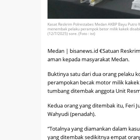
Kasat Reskrim Polrestabes Medan AKBP Bayu Putro
menembak pelaku perampok betor milik kakek disabi
(12/7/2025) sore. (Foto : ist)
Medan | bisanews.id €Satuan Reskrim
aman kepada masyarakat Medan.
Buktinya satu dari dua orang pelaku 
perampokan becak motor milik kakek di
tumbang ditembak anggota Unit Resm
Kedua orang yang ditembak itu, Feri J
Wahyudi (penadah).
“Totalnya yang diamankan dalam kasus
yang ditembak sedikitnya empat oran