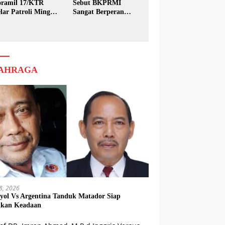
ramil 17/KTR
Sebut BKPRMI
lar Patroli Minggu
Sangat Berperan
sih
dalam Pembinaan
Generasi Muda
AHRAGA
18, 2026
yol Vs Argentina Tanduk Matador Siap
kkan Keadaan