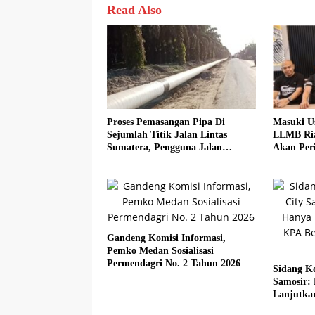
Read Also
Proses Pemasangan Pipa Di
Masuki U
Sejumlah Titik Jalan Lintas
LLMB Ria
Sumatera, Pengguna Jalan
Akan Peri
diimbau Untuk meningkatkan
Kewaspadaan
Gandeng Komisi Informasi,
Pemko Medan Sosialisasi
Permendagri No. 2 Tahun 2026
Sidang Ko
Samosir:
Lanjutka
Beberkan