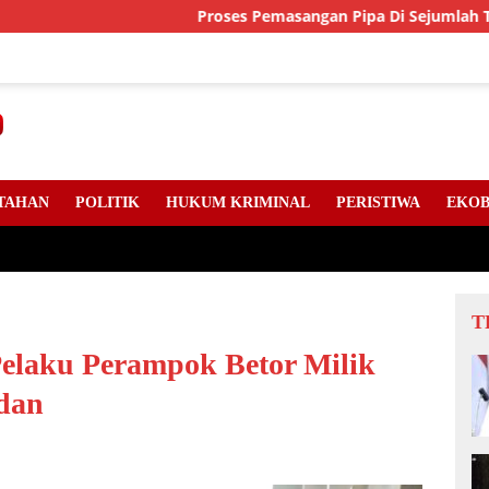
Proses Pemasangan Pipa Di Sejumlah Titik Jala
TAHAN
POLITIK
HUKUM KRIMINAL
PERISTIWA
EKOB
T
Pelaku Perampok Betor Milik
edan