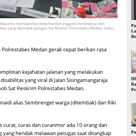
 Wijayanto memaparkan keberhasilan anggota menangkap dan
Pa
litas yang ditembak petugas Sat Reskrim Polrestabes Medan, Sabtu
La
Re
Ta
 Polrestabes Medan gerak cepat berikan rasa
komplotan kejahatan jalanan yang melakukan
sabilitas yang viral di Jalan Sisingamangaraja
DP
Ra
ob Sat Reskrim Polrestabes Medan.
Pe
Si
20
unaidi alias Sembrenget warga (ditembak) dan Riki
 curat, curas dan curanmor ada 10 orang dan
g yang hendak melawan petugas saat ditangkap
Po