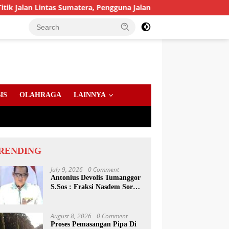
n Lintas Sumatera, Pengguna Jalan diimbau Untuk meningkatkan
IS
OLAHRAGA
LAINNYA
RENDING
July 9, 2026
0 Comment
Antonius Devolis Tumanggor
S.Sos : Fraksi Nasdem Soroti
Dinsos, Satpol PP Hingga
Kepling
August 8, 2026
0 Comment
Proses Pemasangan Pipa Di