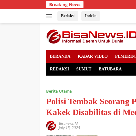
Skip
Breaking News
to
content
Redaksi
Indeks
BERANDA
KABAR VIDEO
PEMERIN
REDAKSI
SUMUT
BATUBARA
Berita Utama
Polisi Tembak Seorang 
Kakek Disabilitas di M
Bisanews.id
July 15, 2025