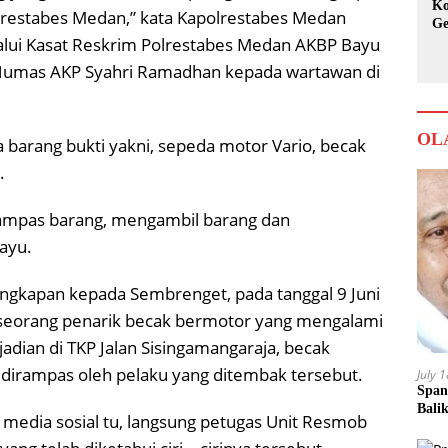
Ko
lrestabes Medan,” kata Kapolrestabes Medan
Ge
alui Kasat Reskrim Polrestabes Medan AKBP Bayu
Ka
 Humas AKP Syahri Ramadhan kepada wartawan di
OL
 barang bukti yakni, sepeda motor Vario, becak
.
rampas barang, mengambil barang dan
ayu.
nangkapan kepada Sembrenget, pada tanggal 9 Juni
 seorang penarik becak bermotor yang mengalami
ejadian di TKP Jalan Sisingamangaraja, becak
dirampas oleh pelaku yang ditembak tersebut.
July 
Span
Bali
di media sosial tu, langsung petugas Unit Resmob