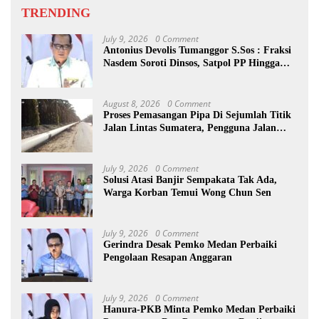
TRENDING
July 9, 2026
0 Comment
Antonius Devolis Tumanggor S.Sos : Fraksi
Nasdem Soroti Dinsos, Satpol PP Hingga
Kepling
August 8, 2026
0 Comment
Proses Pemasangan Pipa Di Sejumlah Titik
Jalan Lintas Sumatera, Pengguna Jalan
diimbau Untuk meningkatkan
Kewaspadaan
July 9, 2026
0 Comment
Solusi Atasi Banjir Sempakata Tak Ada,
Warga Korban Temui Wong Chun Sen
July 9, 2026
0 Comment
Gerindra Desak Pemko Medan Perbaiki
Pengolaan Resapan Anggaran
July 9, 2026
0 Comment
Hanura-PKB Minta Pemko Medan Perbaiki