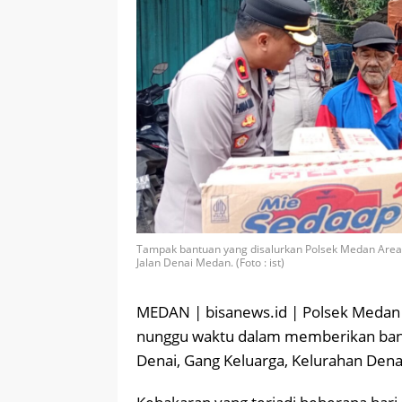
Tampak bantuan yang disalurkan Polsek Medan Area
Jalan Denai Medan. (Foto : ist)
MEDAN | bisanews.id | Polsek Medan
nunggu waktu dalam memberikan bant
Denai, Gang Keluarga, Kelurahan Den