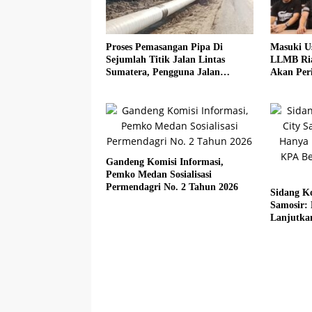
Proses Pemasangan Pipa Di
Masuki U
Sejumlah Titik Jalan Lintas
LLMB Ria
Sumatera, Pengguna Jalan
Akan Peri
diimbau Untuk meningkatkan
Kewaspadaan
Gandeng Komisi Informasi,
Pemko Medan Sosialisasi
Permendagri No. 2 Tahun 2026
Sidang Ko
Samosir:
Lanjutka
Beberkan