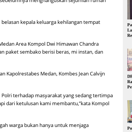
ri sebelumnya menghanguskan sejumlah rumah
 belasan kepala keluarga kehilangan tempat
Pa
La
Re
Ta
k Medan Area Kompol Dwi Himawan Chandra
 paket sembako berisi beras, mi instan, dan
han Kapolrestabes Medan, Kombes Jean Calvijn
DP
Ra
Pe
Si
 Polri terhadap masyarakat yang sedang tertimpa
20
, tapi dari ketulusan kami membantu,”kata Kompol
tengah warga bukan hanya untuk menjaga
Po