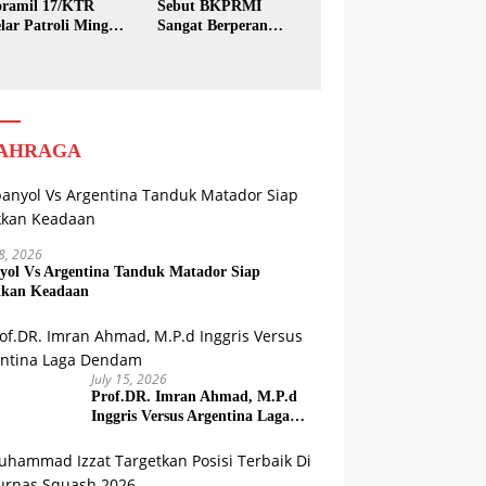
ramil 17/KTR
Sebut BKPRMI
lar Patroli Minggu
Sangat Berperan
sih
dalam Pembinaan
Generasi Muda
AHRAGA
18, 2026
yol Vs Argentina Tanduk Matador Siap
kkan Keadaan
July 15, 2026
Prof.DR. Imran Ahmad, M.P.d
Inggris Versus Argentina Laga
Dendam