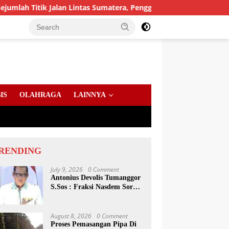
tik Jalan Lintas Sumatera, Pengguna Jalan diimbau Untuk men
IS
OLAHRAGA
LAINNYA
RENDING
July 9, 2026
0 Comment
Antonius Devolis Tumanggor
S.Sos : Fraksi Nasdem Soroti
Dinsos, Satpol PP Hingga
Kepling
August 8, 2026
0 Comment
Proses Pemasangan Pipa Di