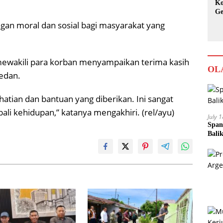
Ko
Ge
Ka
gan moral dan sosial bagi masyarakat yang
 mewakili para korban menyampaikan terima kasih
OL
Medan.
hatian dan bantuan yang diberikan. Ini sangat
li kehidupan,” katanya mengakhiri. (rel/ayu)
July 
Span
Bali