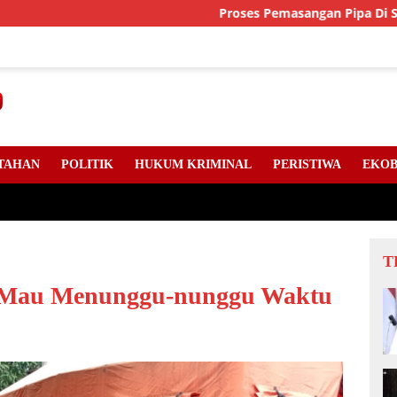
Proses Pemasangan Pipa Di Sejumlah Ti
TAHAN
POLITIK
HUKUM KRIMINAL
PERISTIWA
EKOB
T
k Mau Menunggu-nunggu Waktu