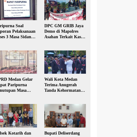
ripurna Soal
DPC GM GRIB Jaya
poran Pelaksanaan
Demo di Mapolres
ses 3 Masa Sidang
Asahan Terkait Kasus
hun Anggaran 2025
Pencabulan Anak
RD Medan Gelar
Wali Kota Medan
pat Paripurna
Terima Anugerah
nutupan Masa
Tanda Kehormatan
dang Kesatu Tahun
Satyalancana Karya
24
Bhakti Praja Nugraha
lsek Kotarih dan
Bupati Deliserdang