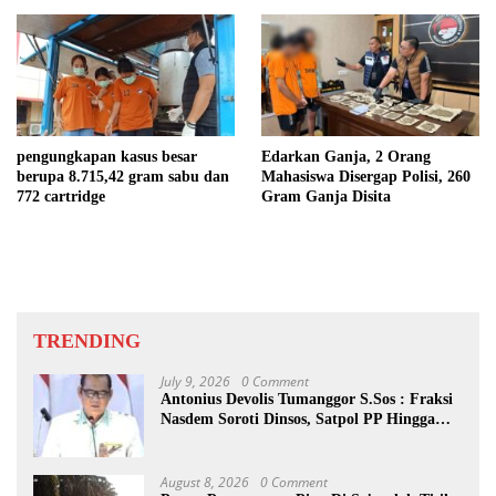
Indonesia – Malaysia
pengungkapan kasus besar
Edarkan Ganja, 2 Orang
berupa 8.715,42 gram sabu dan
Mahasiswa Disergap Polisi, 260
772 cartridge
Gram Ganja Disita
TRENDING
July 9, 2026
0 Comment
Antonius Devolis Tumanggor S.Sos : Fraksi
Nasdem Soroti Dinsos, Satpol PP Hingga
Kepling
August 8, 2026
0 Comment