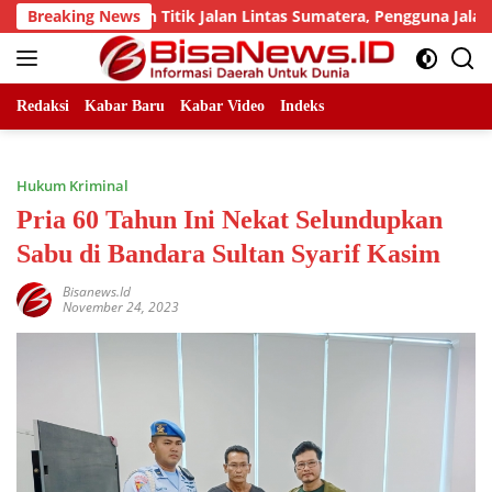
Skip
 Sejumlah Titik Jalan Lintas Sumatera, Pengguna Jalan diimb
Breaking News
to
content
Redaksi
Kabar Baru
Kabar Video
Indeks
Hukum Kriminal
Pria 60 Tahun Ini Nekat Selundupkan
Sabu di Bandara Sultan Syarif Kasim
Bisanews.id
November 24, 2023