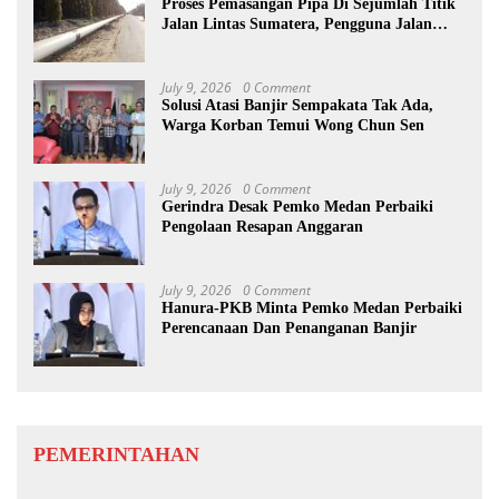
Proses Pemasangan Pipa Di Sejumlah Titik
Jalan Lintas Sumatera, Pengguna Jalan
diimbau Untuk meningkatkan
Kewaspadaan
July 9, 2026
0 Comment
Solusi Atasi Banjir Sempakata Tak Ada,
Warga Korban Temui Wong Chun Sen
July 9, 2026
0 Comment
Gerindra Desak Pemko Medan Perbaiki
Pengolaan Resapan Anggaran
July 9, 2026
0 Comment
Hanura-PKB Minta Pemko Medan Perbaiki
Perencanaan Dan Penanganan Banjir
PEMERINTAHAN