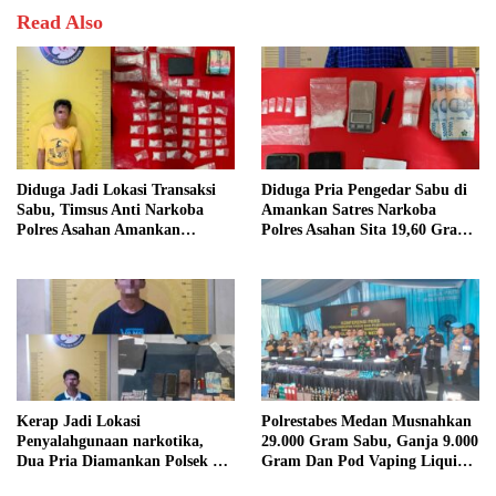
Read Also
Diduga Jadi Lokasi Transaksi
Diduga Pria Pengedar Sabu di
Sabu, Timsus Anti Narkoba
Amankan Satres Narkoba
Polres Asahan Amankan
Polres Asahan Sita 19,60 Gram
Seorang Pria dengan Barang
Barang Bukti
Bukti 63,67 Gram Sabu
Kerap Jadi Lokasi
Polrestabes Medan Musnahkan
Penyalahgunaan narkotika,
29.000 Gram Sabu, Ganja 9.000
Dua Pria Diamankan Polsek Air
Gram Dan Pod Vaping Liquid
Batu
1.350 Bungkus Milik Sindikat