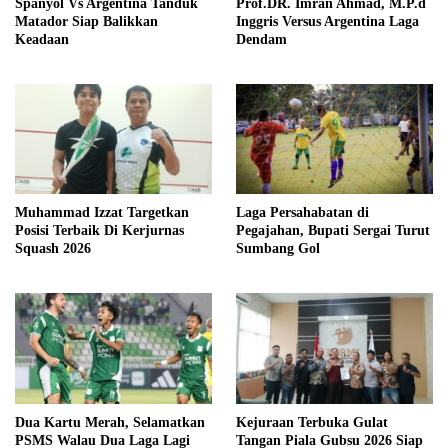
Prof.DR. Imran Ahmad, M.P.d
Spanyol Vs Argentina Tanduk
Inggris Versus Argentina Laga
Matador Siap Balikkan
Dendam
Keadaan
Muhammad Izzat Targetkan
Laga Persahabatan di
Posisi Terbaik Di Kerjurnas
Pegajahan, Bupati Sergai Turut
Squash 2026
Sumbang Gol
Dua Kartu Merah, Selamatkan
Kejuraan Terbuka Gulat
PSMS Walau Dua Laga Lagi
Tangan Piala Gubsu 2026 Siap