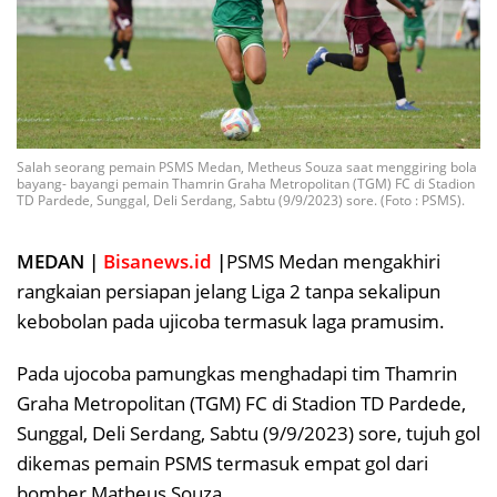
Salah seorang pemain PSMS Medan, Metheus Souza saat menggiring bola
bayang- bayangi pemain Thamrin Graha Metropolitan (TGM) FC di Stadion
TD Pardede, Sunggal, Deli Serdang, Sabtu (9/9/2023) sore. (Foto : PSMS).
MEDAN |
Bisanews.id
|
PSMS Medan mengakhiri
rangkaian persiapan jelang Liga 2 tanpa sekalipun
kebobolan pada ujicoba termasuk laga pramusim.
Pada ujocoba pamungkas menghadapi tim Thamrin
Graha Metropolitan (TGM) FC di Stadion TD Pardede,
Sunggal, Deli Serdang, Sabtu (9/9/2023) sore, tujuh gol
dikemas pemain PSMS termasuk empat gol dari
bomber Matheus Souza.