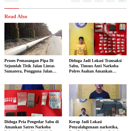
Read Also
Proses Pemasangan Pipa Di
Diduga Jadi Lokasi Transaksi
Sejumlah Titik Jalan Lintas
Sabu, Timsus Anti Narkoba
Sumatera, Pengguna Jalan
Polres Asahan Amankan
diimbau Untuk meningkatkan
Seorang Pria dengan Barang
Kewaspadaan
Bukti 63,67 Gram Sabu
Diduga Pria Pengedar Sabu di
Kerap Jadi Lokasi
Amankan Satres Narkoba
Penyalahgunaan narkotika,