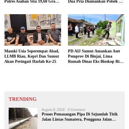
Polres Asahan Sita 19,60 Gram
Dua Pria Diamankan Polsek Air
Barang Bukti
Batu
Masuki Usia Seperempat Abad,
PD AIJ Sumut Amankan Aset
LLMB Riau, Kepri Dan Sumut
Pemprov Di Binjai, Lima
Akan Peringati Harlah Ke-25
Rumah Dinas Eks Bioskop Ria
Dibongkar
TRENDING
August 8, 2026
0 Comment
Proses Pemasangan Pipa Di Sejumlah Titik
Jalan Lintas Sumatera, Pengguna Jalan
diimbau Untuk meningkatkan