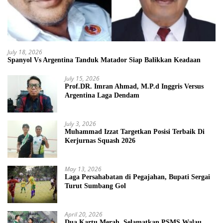
July 18, 2026
Spanyol Vs Argentina Tanduk Matador Siap Balikkan Keadaan
July 15, 2026
Prof.DR. Imran Ahmad, M.P.d Inggris Versus
Argentina Laga Dendam
July 3, 2026
Muhammad Izzat Targetkan Posisi Terbaik Di
Kerjurnas Squash 2026
May 13, 2026
Laga Persahabatan di Pegajahan, Bupati Sergai
Turut Sumbang Gol
April 20, 2026
Dua Kartu Merah, Selamatkan PSMS Walau