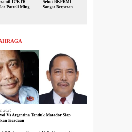
ramil 17/KTR
Sebut BKPRMI
lar Patroli Minggu
Sangat Berperan
sih
dalam Pembinaan
Generasi Muda
AHRAGA
18, 2026
yol Vs Argentina Tanduk Matador Siap
kkan Keadaan