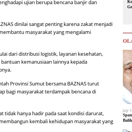
enghadapi ujian berupa bencana banjir dan
Ko
Ge
Ka
BAZNAS dinilai sangat penting karena zakat menjadi
k membantu masyarakat yang mengalami
OL
ai dari distribusi logistik, layanan kesehatan,
i bantuan kemanusiaan lainnya kepada
pnya.
tah Provinsi Sumut bersama BAZNAS turut
p bagi masyarakat terdampak bencana di
July 
tidak hanya hadir pada saat kondisi darurat,
Span
ya membangun kembali kehidupan masyarakat yang
Bali