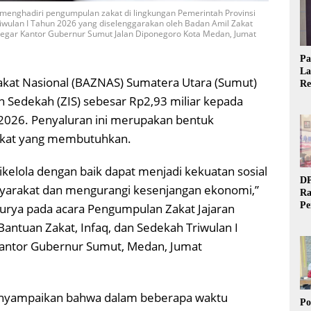
 menghadiri pengumpulan zakat di lingkungan Pemerintah Provinsi
riwulan I Tahun 2026 yang diselenggarakan oleh Badan Amil Zakat
Siregar Kantor Gubernur Sumut Jalan Diponegoro Kota Medan, Jumat
Pa
La
kat Nasional (BAZNAS) Sumatera Utara (Sumut)
Re
Ta
n Sedekah (ZIS) sebesar Rp2,93 miliar kepada
 2026. Penyaluran ini merupakan bentuk
kat yang membutuhkan.
ikelola dengan baik dapat menjadi kekuatan sosial
DP
yarakat dan mengurangi kesenjangan ekonomi,”
Ra
Pe
urya pada acara Pengumpulan Zakat Jajaran
Si
antuan Zakat, Infaq, dan Sedekah Triwulan I
20
, Kantor Gubernur Sumut, Medan, Jumat
enyampaikan bahwa dalam beberapa waktu
Po