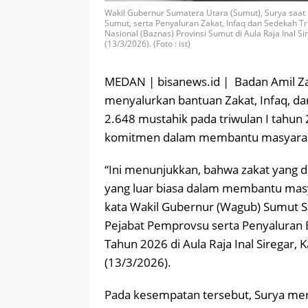
Wakil Gubernur Sumatera Utara (Sumut), Surya saat
Sumut, serta Penyaluran Zakat, Infaq dan Sedekah T
Nasional (Baznas) Provinsi Sumut di Aula Raja Inal 
(13/3/2026). (Foto : ist)
MEDAN | bisanews.id | Badan Amil Za
menyalurkan bantuan Zakat, Infaq, da
2.648 mustahik pada triwulan I tahun
komitmen dalam membantu masyara
“Ini menunjukkan, bahwa zakat yang d
yang luar biasa dalam membantu mas
kata Wakil Gubernur (Wagub) Sumut S
Pejabat Pemprovsu serta Penyaluran B
Tahun 2026 di Aula Raja Inal Siregar
(13/3/2026).
Pada kesempatan tersebut, Surya m