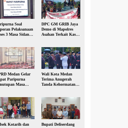
ripurna Soal
DPC GM GRIB Jaya
poran Pelaksanaan
Demo di Mapolres
ses 3 Masa Sidang
Asahan Terkait Kasus
hun Anggaran 2025
Pencabulan Anak
RD Medan Gelar
Wali Kota Medan
pat Paripurna
Terima Anugerah
nutupan Masa
Tanda Kehormatan
dang Kesatu Tahun
Satyalancana Karya
24
Bhakti Praja Nugraha
lsek Kotarih dan
Bupati Deliserdang