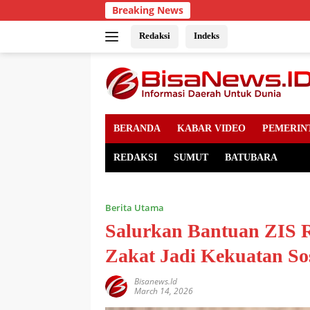
Skip
Breaking News
to
content
Redaksi
Indeks
BERANDA
KABAR VIDEO
PEMERIN
REDAKSI
SUMUT
BATUBARA
Berita Utama
Salurkan Bantuan ZIS R
Zakat Jadi Kekuatan Sos
Bisanews.id
March 14, 2026