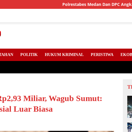
Polrestabes Medan Dan DPC Angkatan Muda Sis
TAHAN
POLITIK
HUKUM KRIMINAL
PERISTIWA
EKOB
T
p2,93 Miliar, Wagub Sumut:
ial Luar Biasa