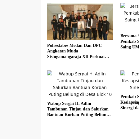
Bersama 
Pemkab S
Polrestabes Medan Dan DPC
Saing UM
Angkatan Muda
Sadar Hal
Sisingamangaraja XII Perkuat
Sinergitas Jaga Kamtibmas
Pemkab S
Kesiapsi
Wabup Sergai H. Adlin
Sinergi da
Tambunan Tinjau dan Salurkan
Bantuan Korban Puting Beliung
di Desa Blok 10