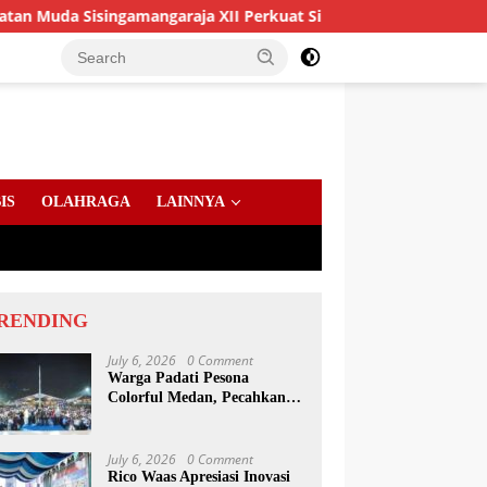
ingamangaraja XII Perkuat Sinergitas Jaga Kamtibmas
B
IS
OLAHRAGA
LAINNYA
RENDING
July 6, 2026
0 Comment
Warga Padati Pesona
Colorful Medan, Pecahkan
Rekor Dunia Permainan
Kulcapi
July 6, 2026
0 Comment
Rico Waas Apresiasi Inovasi