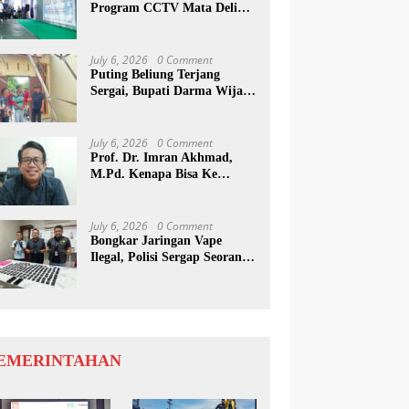
Program CCTV Mata Deli
Jadi Percontohan Di Medan
July 6, 2026
0 Comment
Puting Beliung Terjang
Sergai, Bupati Darma Wijaya
Tinjau Lokasi Bencana
July 6, 2026
0 Comment
Prof. Dr. Imran Akhmad,
M.Pd. Kenapa Bisa Ke
Inggris Ya…?
July 6, 2026
0 Comment
Bongkar Jaringan Vape
Ilegal, Polisi Sergap Seorang
Komplotan Narkotika
Internasional Si Medan
EMERINTAHAN