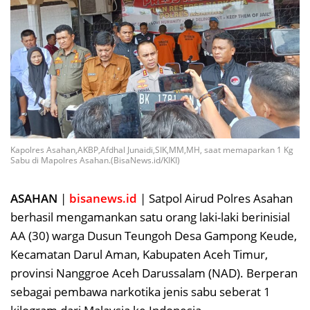
Kapolres Asahan,AKBP,Afdhal Junaidi,SIK,MM,MH, saat memaparkan 1 Kg
Sabu di Mapolres Asahan.(BisaNews.id/KIKI)
ASAHAN
|
bisanews.id
| Satpol Airud Polres Asahan
berhasil mengamankan satu orang laki-laki berinisial
AA (30) warga Dusun Teungoh Desa Gampong Keude,
Kecamatan Darul Aman, Kabupaten Aceh Timur,
provinsi Nanggroe Aceh Darussalam (NAD). Berperan
sebagai pembawa narkotika jenis sabu seberat 1