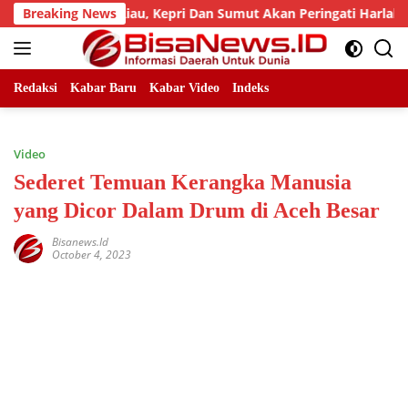
Skip
d, LLMB Riau, Kepri Dan Sumut Akan Peringati Harlah Ke-25
Breaking News
to
content
Redaksi
Kabar Baru
Kabar Video
Indeks
Video
Sederet Temuan Kerangka Manusia
yang Dicor Dalam Drum di Aceh Besar
Bisanews.id
October 4, 2023