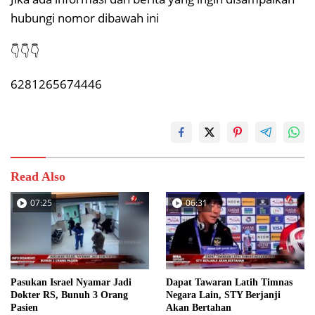
hubungi nomor dibawah ini
👇👇👇
6281265674446
Read Also
07:25
06:31
Pasukan Israel Nyamar Jadi
Dapat Tawaran Latih Timnas
Dokter RS, Bunuh 3 Orang
Negara Lain, STY Berjanji
Pasien
Akan Bertahan