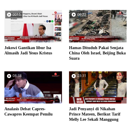
0015
06:22
Jokowi Gantikan libur Isa
Hamas Dituduh Pakai Senjata
Almasih Jadi Yesus Kristus
China Oleh Israel, Beijing Buka
Suara
08:38
03:31
Analasis Debat Capres-
Jadi Penyanyi di Nikahan
Cawapres Keempat Pemilu
Prince Mateen, Berikut Tarif
Melly Lee Sekali Manggung