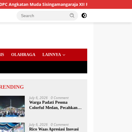
 Muda Sisingamangaraja XII Perkuat Sinergitas Jaga Kamtibmas
IS
OLAHRAGA
LAINNYA
RENDING
July 6, 2026
0 Comment
Warga Padati Pesona
Colorful Medan, Pecahkan
Rekor Dunia Permainan
Kulcapi
July 6, 2026
0 Comment
Rico Waas Apresiasi Inovasi