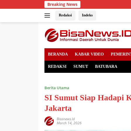
Skip
Breaking News
to
content
Redaksi
Indeks
BERANDA
KABAR VIDEO
PEMERIN
REDAKSI
SUMUT
BATUBARA
Berita Utama
SI Sumut Siap Hadapi K
Jakarta
Bisanews.id
March 14, 2026