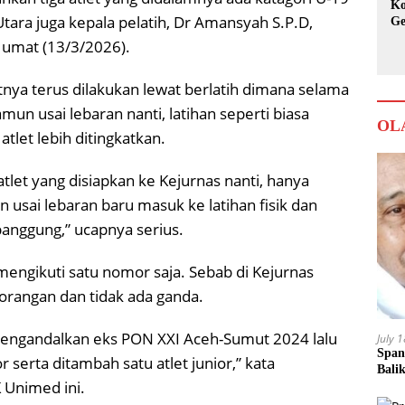
Ko
tara juga kepala pelatih, Dr Amansyah S.P.D,
Ge
Ka
 Jumat (13/3/2026).
ya terus dilakukan lewat berlatih dimana selama
un usai lebaran nanti, latihan seperti biasa
OL
atlet lebih ditingkatkan.
tlet yang disiapkan ke Kejurnas nanti, hanya
 usai lebaran baru masuk ke latihan fisik dan
panggung,” ucapnya serius.
engikuti satu nomor saja. Sebab di Kejurnas
angan dan tidak ada ganda.
 mengandalkan eks PON XXI Aceh-Sumut 2024 lalu
July 
Span
 serta ditambah satu atlet junior,” kata
Bali
Unimed ini.