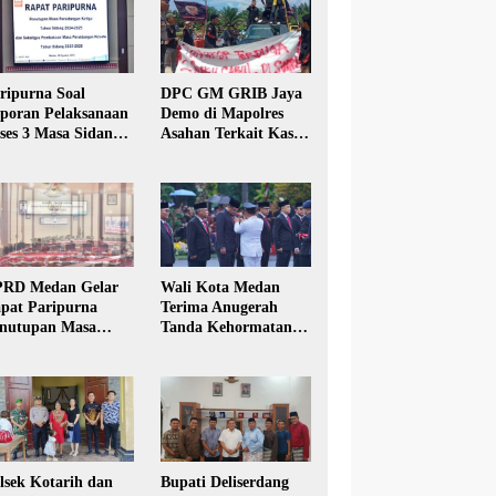
ripurna Soal
DPC GM GRIB Jaya
poran Pelaksanaan
Demo di Mapolres
ses 3 Masa Sidang
Asahan Terkait Kasus
hun Anggaran 2025
Pencabulan Anak
RD Medan Gelar
Wali Kota Medan
pat Paripurna
Terima Anugerah
nutupan Masa
Tanda Kehormatan
dang Kesatu Tahun
Satyalancana Karya
24
Bhakti Praja Nugraha
lsek Kotarih dan
Bupati Deliserdang