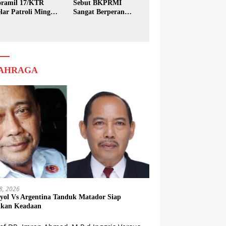
ramil 17/KTR
Sebut BKPRMI
lar Patroli Minggu
Sangat Berperan
sih
dalam Pembinaan
Generasi Muda
AHRAGA
18, 2026
yol Vs Argentina Tanduk Matador Siap
kkan Keadaan