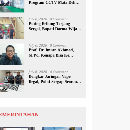
Program CCTV Mata Deli
Jadi Percontohan Di Medan
July 6, 2026
0 Comment
Puting Beliung Terjang
Sergai, Bupati Darma Wijaya
Tinjau Lokasi Bencana
July 6, 2026
0 Comment
Prof. Dr. Imran Akhmad,
M.Pd. Kenapa Bisa Ke
Inggris Ya…?
July 6, 2026
0 Comment
Bongkar Jaringan Vape
Ilegal, Polisi Sergap Seorang
Komplotan Narkotika
Internasional Si Medan
EMERINTAHAN