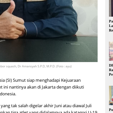
Pa
La
Re
Ta
DP
bor squash, Dr Amansyah S.P.D, M.P.D. (Foto : ayu)
Ra
Pe
ia (SI) Sumut siap menghadapi Kejuaraan
Si
20
 ini nantinya akan di Jakarta dengan diikuti
ndonesia.
ang tak salah digelar akhir Juni atau diawal Juli
Po
nkan tiga atlet yang didalamnya ada katagori U-19