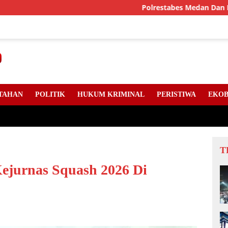
Polrestabes Medan Dan DPC Angkatan
TAHAN
POLITIK
HUKUM KRIMINAL
PERISTIWA
EKOB
T
ejurnas Squash 2026 Di