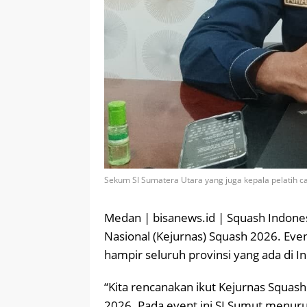
Sekum SI Sumatera Utara yang juga kepala pelatih ca
Medan | bisanews.id | Squash Indones
Nasional (Kejurnas) Squash 2026. Event
hampir seluruh provinsi yang ada di I
“Kita rencanakan ikut Kejurnas Squash y
2026. Pada event ini SI Sumut menuru