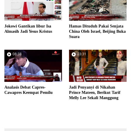
Jokowi Gantikan libur Isa
Hamas Dituduh Pakai Senjata
Almasih Jadi Yesus Kristus
China Oleh Israel, Beijing Buka
Suara
08:38
03:31
Analasis Debat Capres-
Jadi Penyanyi di Nikahan
Cawapres Keempat Pemilu
Prince Mateen, Berikut Tarif
Melly Lee Sekali Manggung