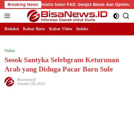
Skip
IJ Sumut Optimistis Setor PAD, Genjot Bisnis dan Optimalkan As
Breaking News
to
content
Redaksi
Kabar Baru
Kabar Video
Indeks
Video
Sosok Santyka Selebgram Keturunan
Arab yang Diduga Pacar Baru Sule
Bisanews.id
October 28, 2023