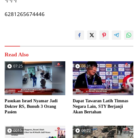
6281265674446
Read Also
07:25
06:31
Pasukan Israel Nyamar Jadi
Dapat Tawaran Latih Timnas
Dokter RS, Bunuh 3 Orang
Negara Lain, STY Berjanji
Pasien
Akan Bertahan
0015
06:22