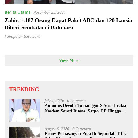
Berita Utama
November 23, 2021
Zahir, 1.187 Orang Dapat Paket ABC dan 120 Lansia
Diberi Sembako di Batubara
Kabupaten Batu Bara
View More
TRENDING
July 9, 2026
0 Comment
Antonius Devolis Tumanggor S.Sos : Fraksi
Nasdem Soroti Dinsos, Satpol PP Hingga
Kepling
August 8, 2026
0 Comment
Proses Pemasangan Pipa Di Sejumlah Titik