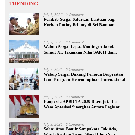
TRENDING
July 7, 2026
0 Comment
Pemkab Sergai Salurkan Bantuan bagi
Korban Puting Beliung di Sei Bamban
July 7, 2026
0 Comment
Wabup Sergai Lepas Kontingen Jamda
Sumut XI, Tekankan Nilai SAKTI dan
Karakter Pramuka
July 7, 2026
0 Comment
Wabup Sergai Dukung Pemuda Berprestasi
Ikuti Program Kepemimpinan Internasional
July 9, 2026
0 Comment
Ranperda APBD TA 2025 Disetujui, Rico
Waas Apresiasi Sinergitas Antara Legislatif
dan Eksekutif
July 9, 2026
0 Comment
Solusi Atasi Banjir Sempakata Tak Ada,
Warga Korban Temui Wong Chun Sen