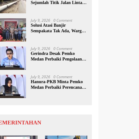
Sejumlah Titik Jalan Lintas
Sumatera, Pengguna Jalan
diimbau Untuk
meningkatkan Kewaspadaan
July 9, 2026
0 Comment
Solusi Atasi Banjir
Sempakata Tak Ada, Warga
Korban Temui Wong Chun
Sen
July 9, 2026
0 Comment
Gerindra Desak Pemko
Medan Perbaiki Pengolaan
Resapan Anggaran
July 9, 2026
0 Comment
Hanura-PKB Minta Pemko
Medan Perbaiki Perencanaan
Dan Penanganan Banjir
EMERINTAHAN