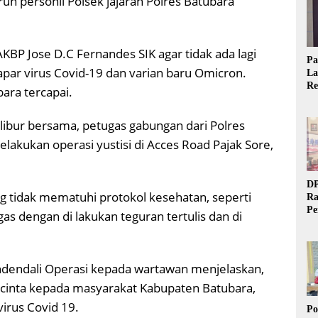
ruh personil Polsek jajaran Polres Batubara
AKBP Jose D.C Fernandes SIK agar tidak ada lagi
Pa
par virus Covid-19 dan varian baru Omicron.
La
Re
bara tercapai.
Ta
 libur bersama, petugas gabungan dari Polres
akukan operasi yustisi di Acces Road Pajak Sore,
DP
g tidak mematuhi protokol kesehatan, seperti
Ra
Pe
as dengan di lakukan teguran tertulis dan di
Si
20
ndendali Operasi kepada wartawan menjelaskan,
 cinta kepada masyarakat Kabupaten Batubara,
virus Covid 19.
Po