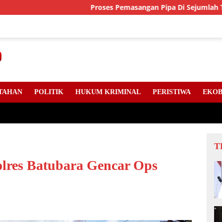
Proses Pemasangan Pipa Di Sejumlah Titik Jala
TAHAN
POLITIK
HUKUM KRIMINAL
PERISTIWA
EKOB
T
olres Batubara Gencar Ops