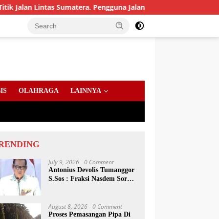
n Lintas Sumatera, Pengguna Jalan diimbau Untuk meningkatkan
IS
OLAHRAGA
LAINNYA
RENDING
July 9, 2026
0 Comment
Antonius Devolis Tumanggor
S.Sos : Fraksi Nasdem Soroti
Dinsos, Satpol PP Hingga
Kepling
August 8, 2026
0 Comment
Proses Pemasangan Pipa Di