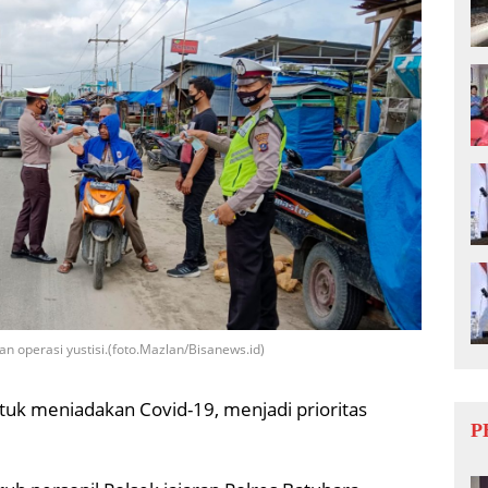
n operasi yustisi.(foto.Mazlan/Bisanews.id)
tuk meniadakan Covid-19, menjadi prioritas
P