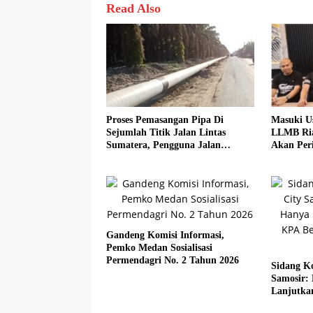
Read Also
Proses Pemasangan Pipa Di
Masuki U
Sejumlah Titik Jalan Lintas
LLMB Ria
Sumatera, Pengguna Jalan
Akan Peri
diimbau Untuk meningkatkan
Kewaspadaan
Gandeng Komisi Informasi,
Pemko Medan Sosialisasi
Permendagri No. 2 Tahun 2026
Sidang Ko
Samosir:
Lanjutka
Beberkan