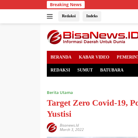
Skip
Breaking News
to
content
Redaksi
Indeks
BERANDA
KABAR VIDEO
PEMERIN
REDAKSI
SUMUT
BATUBARA
Berita Utama
Target Zero Covid-19, P
Yustisi
Bisanews.id
March 3, 2022