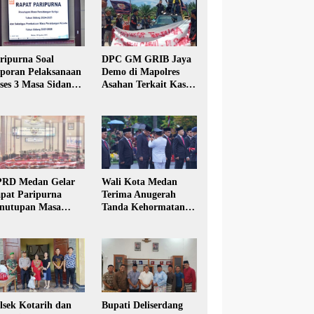
ripurna Soal
DPC GM GRIB Jaya
poran Pelaksanaan
Demo di Mapolres
ses 3 Masa Sidang
Asahan Terkait Kasus
hun Anggaran 2025
Pencabulan Anak
RD Medan Gelar
Wali Kota Medan
pat Paripurna
Terima Anugerah
nutupan Masa
Tanda Kehormatan
dang Kesatu Tahun
Satyalancana Karya
24
Bhakti Praja Nugraha
lsek Kotarih dan
Bupati Deliserdang