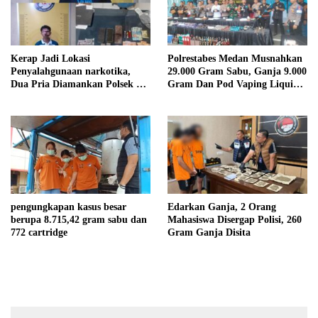
Kerap Jadi Lokasi
Polrestabes Medan Musnahkan
Penyalahgunaan narkotika,
29.000 Gram Sabu, Ganja 9.000
Dua Pria Diamankan Polsek Air
Gram Dan Pod Vaping Liquid
Batu
1.350 Bungkus Milik Sindikat
Indonesia – Malaysia
pengungkapan kasus besar
Edarkan Ganja, 2 Orang
berupa 8.715,42 gram sabu dan
Mahasiswa Disergap Polisi, 260
772 cartridge
Gram Ganja Disita