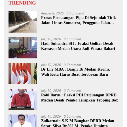
TRENDING
August 8, 2026
0 Comment
Proses Pemasangan Pipa Di Sejumlah Titik
Jalan Lintas Sumatera, Pengguna Jalan
diimbau Untuk meningkatkan
Kewaspadaan
July 10, 2026
0 Comment
Hadi Suhendra SH : Fraksi Golkar Desak
Kawasan Medan Utara Jadi Wisata Bahari
July 10, 2026
0 Comment
Dr Lily MBA : Banjir Di Medan Kronis,
Wali Kota Harus Buat Terobosan Baru
July 10, 2026
0 Comment
Robi Barus : Fraksi PDI Perjuangan DPRD
Medan Desak Pemko Terapkan Tapping Box
July 10, 2026
0 Comment
Zulkarnain.S.K.M Banghar DPRD Medan
Soroti Silva Rp592 M, Pemko Diminta