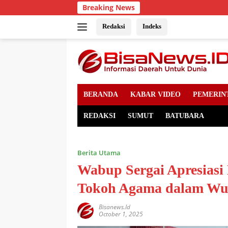
Skip
Breaking News
to
content
Redaksi
Indeks
BERANDA
KABAR VIDEO
PEMERIN
REDAKSI
SUMUT
BATUBARA
Berita Utama
Wabup Sergai Apresiasi
Tokoh Agama dalam Wu
Bisanews.id
October 1, 2025