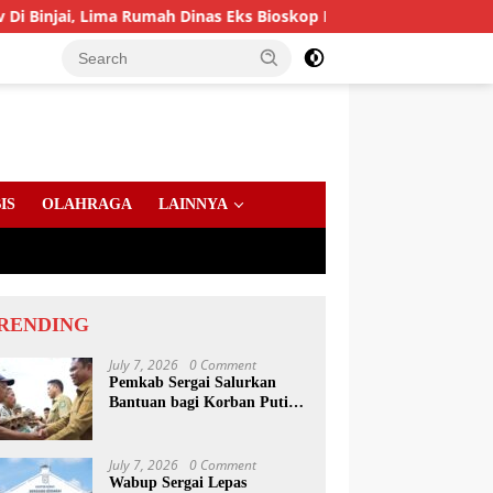
a Rumah Dinas Eks Bioskop Ria Dibongkar
Gandeng Komi
IS
OLAHRAGA
LAINNYA
RENDING
July 7, 2026
0 Comment
Pemkab Sergai Salurkan
Bantuan bagi Korban Puting
Beliung di Sei Bamban
July 7, 2026
0 Comment
Wabup Sergai Lepas