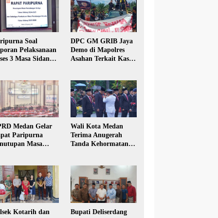
ripurna Soal
DPC GM GRIB Jaya
poran Pelaksanaan
Demo di Mapolres
ses 3 Masa Sidang
Asahan Terkait Kasus
hun Anggaran 2025
Pencabulan Anak
RD Medan Gelar
Wali Kota Medan
pat Paripurna
Terima Anugerah
nutupan Masa
Tanda Kehormatan
dang Kesatu Tahun
Satyalancana Karya
24
Bhakti Praja Nugraha
lsek Kotarih dan
Bupati Deliserdang