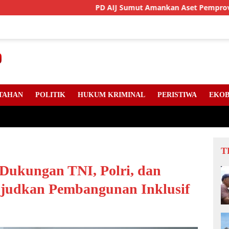
PD AIJ Sumut Amankan Aset Pemprov Di Binjai, Lim
TAHAN
POLITIK
HUKUM KRIMINAL
PERISTIWA
EKOB
T
 Dukungan TNI, Polri, dan
judkan Pembangunan Inklusif