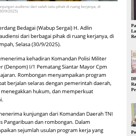
ungan audiensi dari salah satu pihak di ruang kerjanya, di
(30/9/2025)
Pa
erdang Bedagai (Wabup Sergai) H. Adlin
La
iensi dari berbagai pihak di ruang kerjanya, di
Re
Ta
ampah, Selasa (30/9/2025).
 menerima kehadiran Komandan Polisi Militer
iter (Denpom) I/1 Pematang Siantar Mayor Cpm
n jajaran. Rombongan menyampaikan program
DP
at berjalan selaras dengan pemerintah daerah,
Ra
Pe
n, menegakkan hukum, dan memperkuat
Si
i.
20
menerima kunjungan dari Komandan Daerah TNI
ntas Pangaribuan dan rombongan. Dalam
mpaikan sejumlah usulan program kerja yang
Po