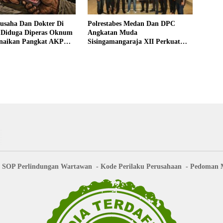
gusaha Dan Dokter Di
Polrestabes Medan Dan DPC
 Diduga Diperas Oknum
Angkatan Muda
Kenaikan Pangkat AKP
Sisingamangaraja XII Perkuat
 Fitri Ditunda
Sinergitas Jaga Kamtibmas
SOP Perlindungan Wartawan
Kode Perilaku Perusahaan
Pedoman M