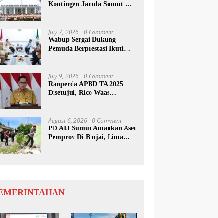
Kontingen Jamda Sumut XI,
Tekankan Nilai SAKTI dan
Karakter Pramuka
July 7, 2026
0 Comment
Wabup Sergai Dukung
Pemuda Berprestasi Ikuti
Program Kepemimpinan
Internasional
July 9, 2026
0 Comment
Ranperda APBD TA 2025
Disetujui, Rico Waas
Apresiasi Sinergitas Antara
Legislatif dan Eksekutif
August 6, 2026
0 Comment
PD AIJ Sumut Amankan Aset
Pemprov Di Binjai, Lima
Rumah Dinas Eks Bioskop
Ria Dibongkar
EMERINTAHAN