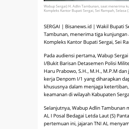
Wabup Sergai) H. Adlin Tambunan, saat menerima kunj
Kompleks Kantor Bupati Sergai, Sei Rampah, Selasa 
SERGAI | Bisanews.id | Wakil Bupati S
Tambunan, menerima tiga kunjungan aud
Kompleks Kantor Bupati Sergai, Sei R
Pada audiensi pertama, Wabup Sergai
I/Bukit Barisan Detasemen Polisi Mil
Haru Prabowo, S.H., M.H., M.P.M da
kerja Denpom I/1 yang diharapkan dap
khususnya dalam menjaga ketertiba
keamanan di wilayah Kabupaten Serga
Selanjutnya, Wabup Adlin Tambunan 
AL I Posal Bedagai Letda Laut (S) Pa
pertemuan ini, jajaran TNI AL menya