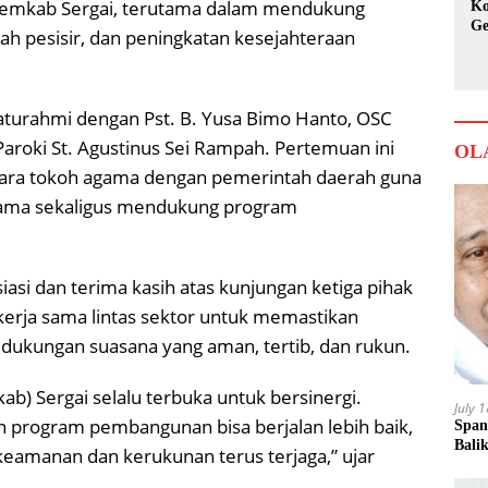
 Pemkab Sergai, terutama dalam mendukung
Ko
Ge
h pesisir, dan peningkatan kesejahteraan
Ka
laturahmi dengan Pst. B. Yusa Bimo Hanto, OSC
aroki St. Agustinus Sei Rampah. Pertemuan ini
OL
ara tokoh agama dengan pemerintah daerah guna
ama sekaligus mendukung program
si dan terima kasih atas kunjungan ketiga pihak
kerja sama lintas sektor untuk memastikan
dukungan suasana yang aman, tertib, dan rukun.
b) Sergai selalu terbuka untuk bersinergi.
July 
an program pembangunan bisa berjalan lebih baik,
Span
Bali
keamanan dan kerukunan terus terjaga,” ujar