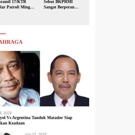
ramil 17/KTR
Sebut BKPRMI
lar Patroli Minggu
Sangat Berperan
sih
dalam Pembinaan
Generasi Muda
AHRAGA
18, 2026
yol Vs Argentina Tanduk Matador Siap
kkan Keadaan
July 15, 2026