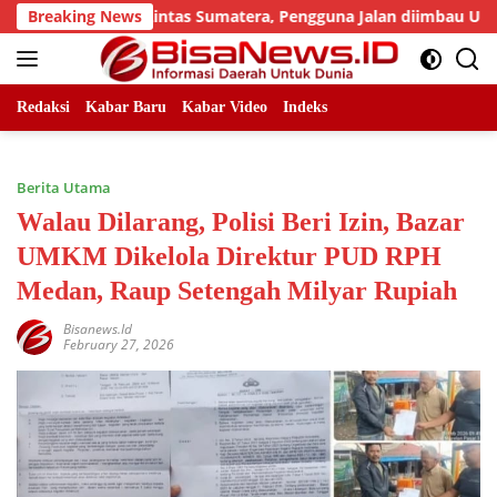
Skip
alan Lintas Sumatera, Pengguna Jalan diimbau Untuk meningkat
Breaking News
to
content
Redaksi
Kabar Baru
Kabar Video
Indeks
Berita Utama
Walau Dilarang, Polisi Beri Izin, Bazar
UMKM Dikelola Direktur PUD RPH
Medan, Raup Setengah Milyar Rupiah
Bisanews.id
February 27, 2026