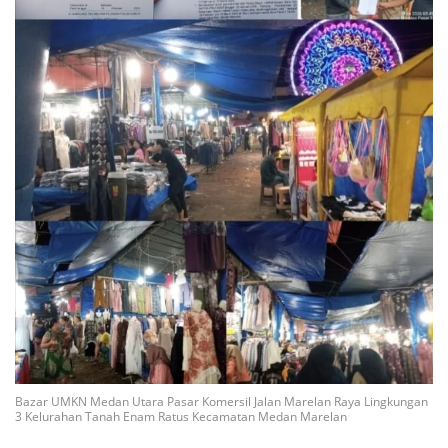
Bazar UMKN Medan Utara Pasar Komersil Jalan Marelan Raya Lingkungan
3 Kelurahan Tanah Enam Ratus Kecamatan Medan Marelan