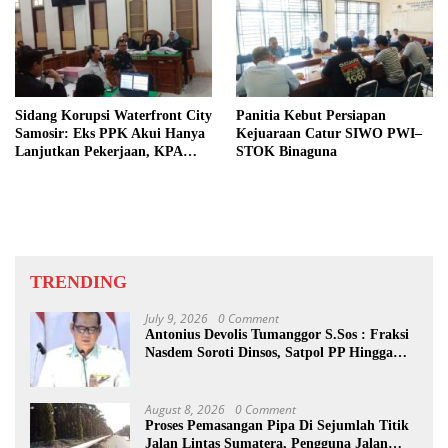
Sidang Korupsi Waterfront City
Panitia Kebut Persiapan
Samosir: Eks PPK Akui Hanya
Kejuaraan Catur SIWO PWI–
Lanjutkan Pekerjaan, KPA
STOK Binaguna
Beberkan Pengawasan Proyek
TRENDING
July 9, 2026
0 Comment
Antonius Devolis Tumanggor S.Sos : Fraksi
Nasdem Soroti Dinsos, Satpol PP Hingga
Kepling
August 8, 2026
0 Comment
Proses Pemasangan Pipa Di Sejumlah Titik
Jalan Lintas Sumatera, Pengguna Jalan