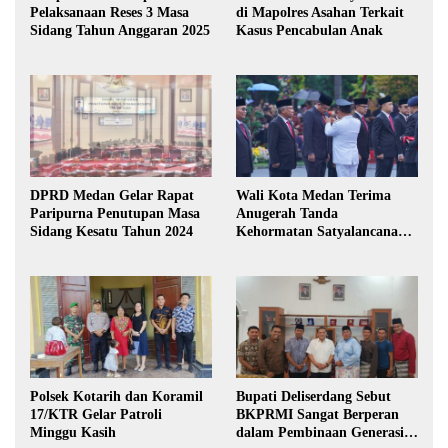
Pelaksanaan Reses 3 Masa
di Mapolres Asahan Terkait
Sidang Tahun Anggaran 2025
Kasus Pencabulan Anak
DPRD Medan Gelar Rapat
Wali Kota Medan Terima
Paripurna Penutupan Masa
Anugerah Tanda
Sidang Kesatu Tahun 2024
Kehormatan Satyalancana
Karya Bhakti Praja Nugraha
Polsek Kotarih dan Koramil
Bupati Deliserdang Sebut
17/KTR Gelar Patroli
BKPRMI Sangat Berperan
Minggu Kasih
dalam Pembinaan Generasi