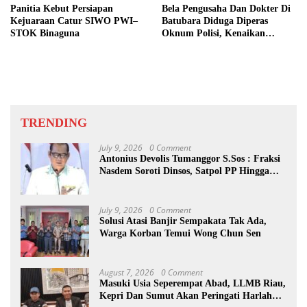
Panitia Kebut Persiapan
Bela Pengusaha Dan Dokter Di
Kejuaraan Catur SIWO PWI–
Batubara Diduga Diperas
STOK Binaguna
Oknum Polisi, Kenaikan
Pangkat AKP Fadlun Al Fitri
Ditunda
TRENDING
July 9, 2026
0 Comment
Antonius Devolis Tumanggor S.Sos : Fraksi
Nasdem Soroti Dinsos, Satpol PP Hingga
Kepling
July 9, 2026
0 Comment
Solusi Atasi Banjir Sempakata Tak Ada,
Warga Korban Temui Wong Chun Sen
August 7, 2026
0 Comment
Masuki Usia Seperempat Abad, LLMB Riau,
Kepri Dan Sumut Akan Peringati Harlah