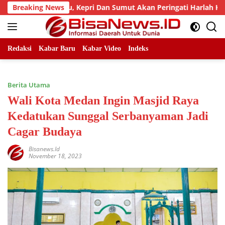
Skip
MB Riau, Kepri Dan Sumut Akan Peringati Harlah Ke-25
Breaking News
to
content
Redaksi
Kabar Baru
Kabar Video
Indeks
Berita Utama
Wali Kota Medan Ingin Masjid Raya
Kedatukan Sunggal Serbanyaman Jadi
Cagar Budaya
Bisanews.id
November 18, 2023