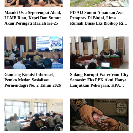
Masuki Usia Seperempat Abad,
PD AIJ Sumut Amankan Aset
LLMB Riau, Kepri Dan Sumut
Pemprov Di Binjai, Lima
Akan Peringati Harlah Ke-25
Rumah Dinas Eks Bioskop Ria
Dibongkar
Gandeng Komisi Informasi,
Sidang Korupsi Waterfront City
Pemko Medan Sosialisasi
Samosir: Eks PPK Akui Hanya
Permendagri No. 2 Tahun 2026
Lanjutkan Pekerjaan, KPA
Beberkan Pengawasan Proyek