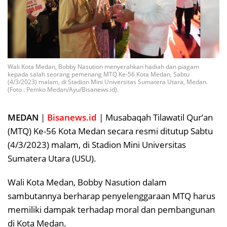
Wali Kota Medan, Bobby Nasution menyerahkan hadiah dan piagam
kepada salah seorang pemenang MTQ Ke-56 Kota Medan, Sabtu
(4/3/2023) malam, di Stadion Mini Universitas Sumatera Utara, Medan.
(Foto : Pemko Medan/Ayu/Bisanews.id).
MEDAN
|
Bisanews.id
| Musabaqah Tilawatil Qur’an
(MTQ) Ke-56 Kota Medan secara resmi ditutup Sabtu
(4/3/2023) malam, di Stadion Mini Universitas
Sumatera Utara (USU).
Wali Kota Medan, Bobby Nasution dalam
sambutannya berharap penyelenggaraan MTQ harus
memiliki dampak terhadap moral dan pembangunan
di Kota Medan.