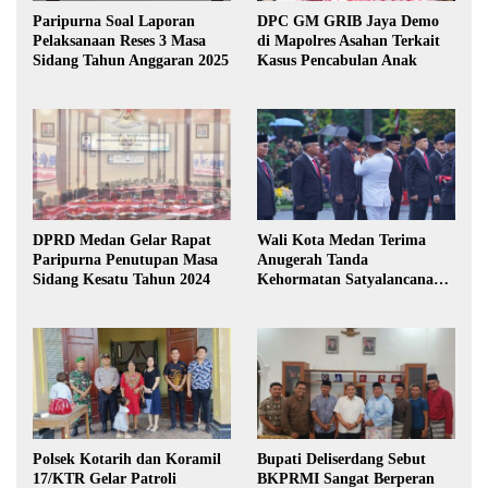
Paripurna Soal Laporan
DPC GM GRIB Jaya Demo
Pelaksanaan Reses 3 Masa
di Mapolres Asahan Terkait
Sidang Tahun Anggaran 2025
Kasus Pencabulan Anak
DPRD Medan Gelar Rapat
Wali Kota Medan Terima
Paripurna Penutupan Masa
Anugerah Tanda
Sidang Kesatu Tahun 2024
Kehormatan Satyalancana
Karya Bhakti Praja Nugraha
Polsek Kotarih dan Koramil
Bupati Deliserdang Sebut
17/KTR Gelar Patroli
BKPRMI Sangat Berperan