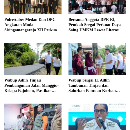
Polrestabes Medan Dan DPC
Bersama Anggota DPR RI,
Angkatan Muda
Pemkab Sergai Perkuat Daya
Sisingamangaraja XII Perkuat
Saing UMKM Lewat Literasi
Sinergitas Jaga Kamtibmas
Sadar Halal
Wabup Adlin Tinjau
Wabup Sergai H. Adlin
Pembangunan Jalan Manggis–
Tambunan Tinjau dan
Kelapa Bajohom, Pastikan
Salurkan Bantuan Korban
Kualitas Sesuai Harapan
Puting Beliung di Desa Blok 10