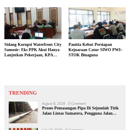
Sidang Korupsi Waterfront City
Panitia Kebut Persiapan
Samosir: Eks PPK Akui Hanya
Kejuaraan Catur SIWO PWI–
Lanjutkan Pekerjaan, KPA
STOK Binaguna
Beberkan Pengawasan Proyek
TRENDING
August 8, 2026
0 Comment
Proses Pemasangan Pipa Di Sejumlah Titik
Jalan Lintas Sumatera, Pengguna Jalan
diimbau Untuk meningkatkan
Kewaspadaan
July 10, 2026
0 Comment