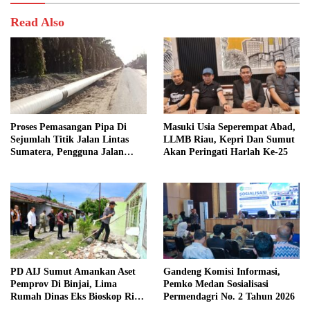
Read Also
Proses Pemasangan Pipa Di
Masuki Usia Seperempat Abad,
Sejumlah Titik Jalan Lintas
LLMB Riau, Kepri Dan Sumut
Sumatera, Pengguna Jalan
Akan Peringati Harlah Ke-25
diimbau Untuk meningkatkan
Kewaspadaan
PD AIJ Sumut Amankan Aset
Gandeng Komisi Informasi,
Pemprov Di Binjai, Lima
Pemko Medan Sosialisasi
Rumah Dinas Eks Bioskop Ria
Permendagri No. 2 Tahun 2026
Dibongkar