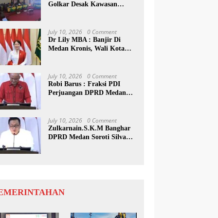
Golkar Desak Kawasan
Medan Utara Jadi Wisata
Bahari
July 10, 2026
0 Comment
Dr Lily MBA : Banjir Di
Medan Kronis, Wali Kota
Harus Buat Terobosan Baru
July 10, 2026
0 Comment
Robi Barus : Fraksi PDI
Perjuangan DPRD Medan
Desak Pemko Terapkan
Tapping Box
July 10, 2026
0 Comment
Zulkarnain.S.K.M Banghar
DPRD Medan Soroti Silva
Rp592 M, Pemko Diminta
Benahi Rencana PAD
EMERINTAHAN