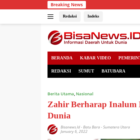
Skip
Breaking News
to
content
Redaksi
Indeks
BERANDA
KABAR VIDEO
PEMERIN
REDAKSI
SUMUT
BATUBARA
Berita Utama
,
Nasional
Zahir Berharap Inalum
Dunia
Bisanews.id
-
Batu Bara - Sumatera Utara
January 6, 2022