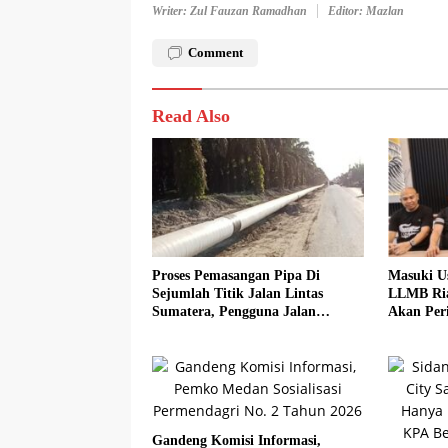
Writer: Zul Fauzan Ramadhan
Editor: Mazlan
Comment
Read Also
Proses Pemasangan Pipa Di
Masuki U
Sejumlah Titik Jalan Lintas
LLMB Ria
Sumatera, Pengguna Jalan
Akan Peri
diimbau Untuk meningkatkan
Kewaspadaan
Gandeng Komisi Informasi,