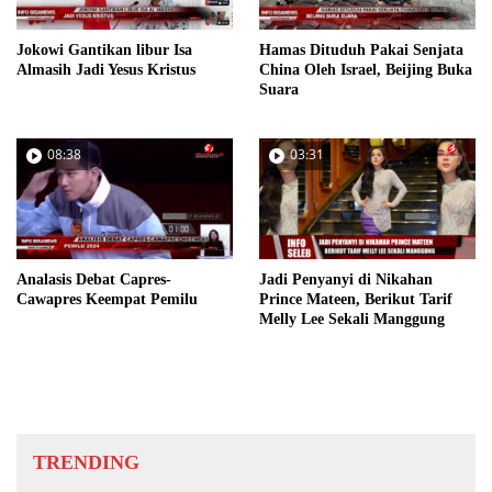
Jokowi Gantikan libur Isa
Hamas Dituduh Pakai Senjata
Almasih Jadi Yesus Kristus
China Oleh Israel, Beijing Buka
Suara
08:38
03:31
Analasis Debat Capres-
Jadi Penyanyi di Nikahan
Cawapres Keempat Pemilu
Prince Mateen, Berikut Tarif
Melly Lee Sekali Manggung
TRENDING