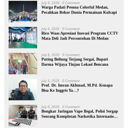
July 6, 2026
0 Comment
Warga Padati Pesona Colorful Medan,
Pecahkan Rekor Dunia Permainan Kulcapi
July 6, 2026
0 Comment
Rico Waas Apresiasi Inovasi Program CCTV
Mata Deli Jadi Percontohan Di Medan
July 6, 2026
0 Comment
Puting Beliung Terjang Sergai, Bupati
Darma Wijaya Tinjau Lokasi Bencana
July 6, 2026
0 Comment
Prof. Dr. Imran Akhmad, M.Pd. Kenapa
Bisa Ke Inggris Ya…?
July 6, 2026
0 Comment
Bongkar Jaringan Vape Ilegal, Polisi Sergap
Seorang Komplotan Narkotika Internasional
Si Medan