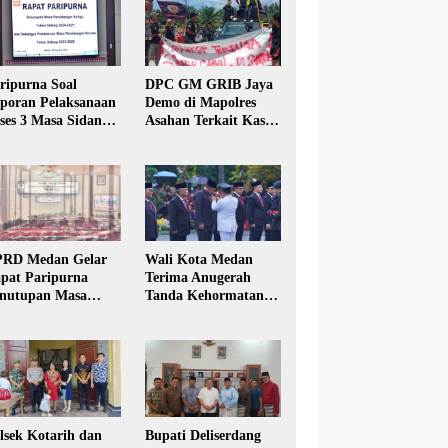
ripurna Soal
DPC GM GRIB Jaya
poran Pelaksanaan
Demo di Mapolres
ses 3 Masa Sidang
Asahan Terkait Kasus
hun Anggaran 2025
Pencabulan Anak
RD Medan Gelar
Wali Kota Medan
pat Paripurna
Terima Anugerah
nutupan Masa
Tanda Kehormatan
dang Kesatu Tahun
Satyalancana Karya
24
Bhakti Praja Nugraha
lsek Kotarih dan
Bupati Deliserdang