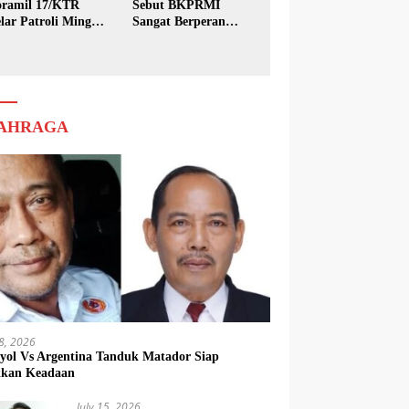
ramil 17/KTR
Sebut BKPRMI
lar Patroli Minggu
Sangat Berperan
sih
dalam Pembinaan
Generasi Muda
AHRAGA
18, 2026
yol Vs Argentina Tanduk Matador Siap
kkan Keadaan
July 15, 2026