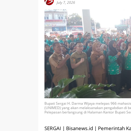
July 7, 2026
Bupati Sergai H. Darma Wijaya melepas 966 mahasis
(UNIMED) yang akan melaksanakan pengabdian di berb
Pelepasan berlangsung di Halaman Kantor Bupati Ser
SERGAI | Bisanews.id | Pemerintah K