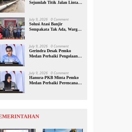
Sejumlah Titik Jalan Lintas
Sumatera, Pengguna Jalan
diimbau Untuk
meningkatkan Kewaspadaan
July 9, 2026
0 Comment
Solusi Atasi Banjir
Sempakata Tak Ada, Warga
Korban Temui Wong Chun
Sen
July 9, 2026
0 Comment
Gerindra Desak Pemko
Medan Perbaiki Pengolaan
Resapan Anggaran
July 9, 2026
0 Comment
Hanura-PKB Minta Pemko
Medan Perbaiki Perencanaan
Dan Penanganan Banjir
EMERINTAHAN