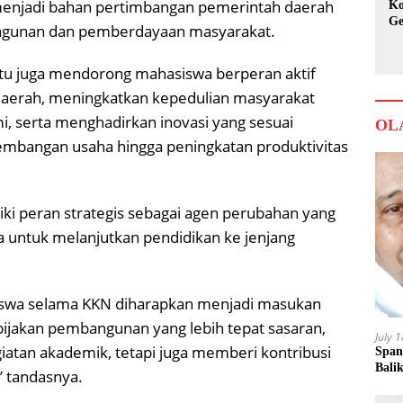
enjadi bahan pertimbangan pemerintah daerah
Ko
Ge
gunan dan pemberdayaan masyarakat.
Ka
itu juga mendorong mahasiswa berperan aktif
erah, meningkatkan kepedulian masyarakat
i, serta menghadirkan inovasi yang sesuai
OL
gembangan usaha hingga peningkatan produktivitas
liki peran strategis sebagai agen perubahan yang
 untuk melanjutkan pendidikan ke jenjang
siswa selama KKN diharapkan menjadi masukan
jakan pembangunan yang lebih tepat sasaran,
July 
iatan akademik, tetapi juga memberi kontribusi
Span
Bali
” tandasnya.