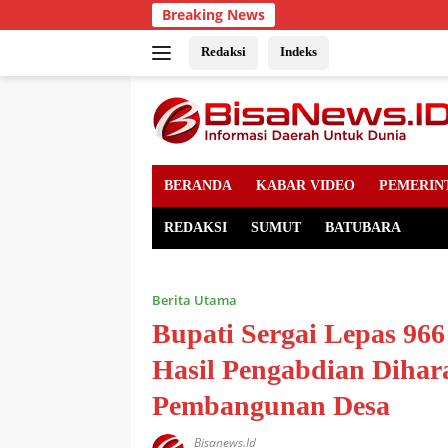
Skip
Breaking News
to
content
Redaksi
Indeks
BERANDA
KABAR VIDEO
PEMERIN
REDAKSI
SUMUT
BATUBARA
Berita Utama
Bupati Sergai Lepas 
Hasil Pengabdian Diha
Pembangunan Desa
Bisanews.id