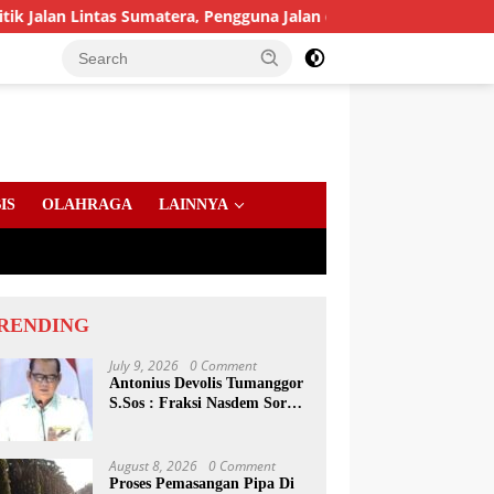
ntas Sumatera, Pengguna Jalan diimbau Untuk meningkatkan Kew
IS
OLAHRAGA
LAINNYA
RENDING
July 9, 2026
0 Comment
Antonius Devolis Tumanggor
S.Sos : Fraksi Nasdem Soroti
Dinsos, Satpol PP Hingga
Kepling
August 8, 2026
0 Comment
Proses Pemasangan Pipa Di