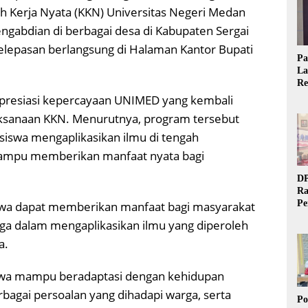
h Kerja Nyata (KKN) Universitas Negeri Medan
gabdian di berbagai desa di Kabupaten Sergai
Pelepasan berlangsung di Halaman Kantor Bupati
Pa
La
Re
Ta
apresiasi kepercayaan UNIMED yang kembali
laksanaan KKN. Menurutnya, program tersebut
siswa mengaplikasikan ilmu di tengah
 mampu memberikan manfaat nyata bagi
DP
Ra
Pe
swa dapat memberikan manfaat bagi masyarakat
Si
ga dalam mengaplikasikan ilmu yang diperoleh
20
a.
swa mampu beradaptasi dengan kehidupan
bagai persoalan yang dihadapi warga, serta
Po