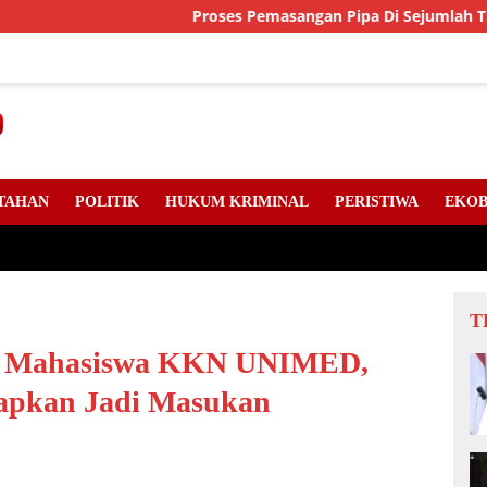
Proses Pemasangan Pipa Di Sejumlah Titik Jalan Li
TAHAN
POLITIK
HUKUM KRIMINAL
PERISTIWA
EKOB
T
966 Mahasiswa KKN UNIMED,
rapkan Jadi Masukan