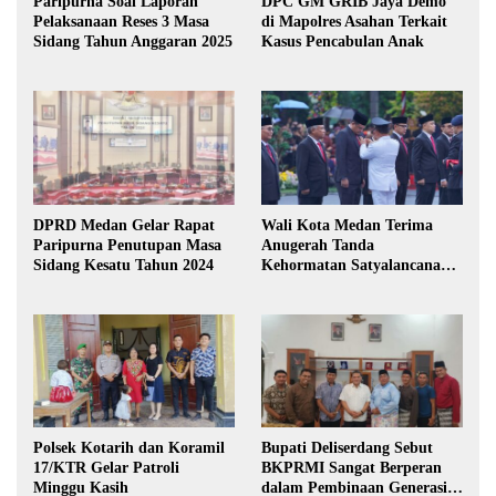
Paripurna Soal Laporan
DPC GM GRIB Jaya Demo
Pelaksanaan Reses 3 Masa
di Mapolres Asahan Terkait
Sidang Tahun Anggaran 2025
Kasus Pencabulan Anak
DPRD Medan Gelar Rapat
Wali Kota Medan Terima
Paripurna Penutupan Masa
Anugerah Tanda
Sidang Kesatu Tahun 2024
Kehormatan Satyalancana
Karya Bhakti Praja Nugraha
Polsek Kotarih dan Koramil
Bupati Deliserdang Sebut
17/KTR Gelar Patroli
BKPRMI Sangat Berperan
Minggu Kasih
dalam Pembinaan Generasi