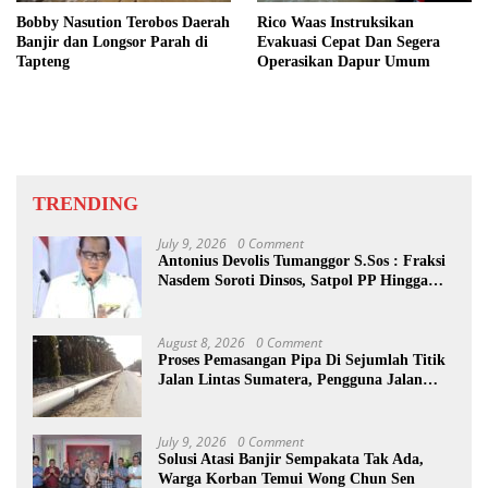
Bobby Nasution Terobos Daerah
Rico Waas Instruksikan
Banjir dan Longsor Parah di
Evakuasi Cepat Dan Segera
Tapteng
Operasikan Dapur Umum
TRENDING
July 9, 2026
0 Comment
Antonius Devolis Tumanggor S.Sos : Fraksi
Nasdem Soroti Dinsos, Satpol PP Hingga
Kepling
August 8, 2026
0 Comment
Proses Pemasangan Pipa Di Sejumlah Titik
Jalan Lintas Sumatera, Pengguna Jalan
diimbau Untuk meningkatkan
Kewaspadaan
July 9, 2026
0 Comment
Solusi Atasi Banjir Sempakata Tak Ada,
Warga Korban Temui Wong Chun Sen