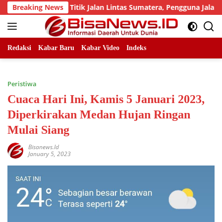
Skip
 Sejumlah Titik Jalan Lintas Sumatera, Pengguna Jalan diimba
Breaking News
to
content
Redaksi
Kabar Baru
Kabar Video
Indeks
Peristiwa
Cuaca Hari Ini, Kamis 5 Januari 2023,
Diperkirakan Medan Hujan Ringan
Mulai Siang
Bisanews.id
January 5, 2023