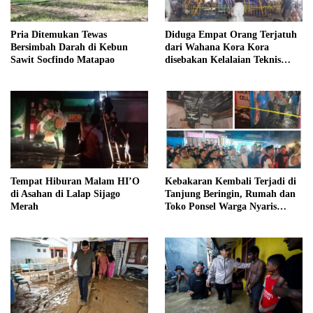
Pria Ditemukan Tewas
Diduga Empat Orang Terjatuh
Bersimbah Darah di Kebun
dari Wahana Kora Kora
Sawit Socfindo Matapao
disebakan Kelalaian Teknis
Pasar Malam
Tempat Hiburan Malam HI’O
Kebakaran Kembali Terjadi di
di Asahan di Lalap Sijago
Tanjung Beringin, Rumah dan
Merah
Toko Ponsel Warga Nyaris
Ludes