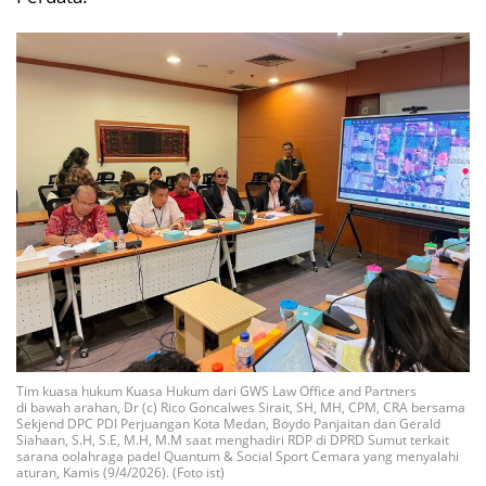
Tim kuasa hukum Kuasa Hukum dari GWS Law Office and Partners
di bawah arahan, Dr (c) Rico Goncalwes Sirait, SH, MH, CPM, CRA bersama
Sekjend DPC PDI Perjuangan Kota Medan, Boydo Panjaitan dan Gerald
Siahaan, S.H, S.E, M.H, M.M saat menghadiri RDP di DPRD Sumut terkait
sarana oolahraga padel Quantum & Social Sport Cemara yang menyalahi
aturan, Kamis (9/4/2026). (Foto ist)