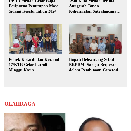
DPRD Medan Gelar Rapat
Wali Kota Medan Terima
Paripurna Penutupan Masa
Anugerah Tanda
Sidang Kesatu Tahun 2024
Kehormatan Satyalancana
Karya Bhakti Praja Nugraha
Polsek Kotarih dan Koramil
Bupati Deliserdang Sebut
17/KTR Gelar Patroli
BKPRMI Sangat Berperan
Minggu Kasih
dalam Pembinaan Generasi
Muda
OLAHRAGA