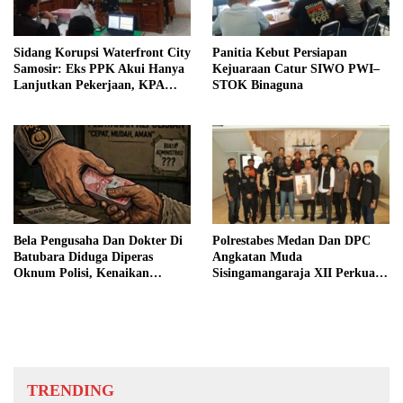
Sidang Korupsi Waterfront City
Panitia Kebut Persiapan
Samosir: Eks PPK Akui Hanya
Kejuaraan Catur SIWO PWI–
Lanjutkan Pekerjaan, KPA
STOK Binaguna
Beberkan Pengawasan Proyek
Bela Pengusaha Dan Dokter Di
Polrestabes Medan Dan DPC
Batubara Diduga Diperas
Angkatan Muda
Oknum Polisi, Kenaikan
Sisingamangaraja XII Perkuat
Pangkat AKP Fadlun Al Fitri
Sinergitas Jaga Kamtibmas
Ditunda
TRENDING