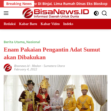
Skip
t Pemprov Di Binjai, Lima Rumah Dinas Eks Bioskop Ria Dibong
Breaking News
to
content
Redaksi
Kabar Baru
Kabar Video
Indeks
Berita Utama
,
Nasional
Enam Pakaian Pengantin Adat Sumut
akan Dibakukan
Bisanews.id
-
Medan - Sumatera Utara
February 4, 2022