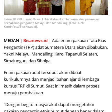
Ketua TP PKK Sumut Nawal Lubis diabadikan bersama dua pasangan
berpakaian pengantin Melayu dan Mandailing. (Foto : Dok-
Kominfosu/Bisanews.id).
MEDAN |
Bisanews.id
|
Ada enam pakaian Tata Rias
Pengantin (TRP) adat Sumatera Utara akan dibakukan.
Yakni Melayu, Mandailing, Karo, Tapanuli Selatan,
Simalungun, dan Sibolga.
Enam pakaian adat tersebut akan dibuat
kurikulumnya dan menjadi bahan ajar di lembaga
kursus TRP di Sumut. Saat ini masih dalam proses
menuju pembakuan.
“Dengan begitu masyarakat dapat mengetahui
pakaian pengantin etnis Sumut dengan benar dalam