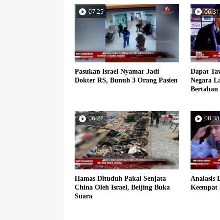
07:25
06:31
Pasukan Israel Nyamar Jadi
Dapat Ta
Dokter RS, Bunuh 3 Orang Pasien
Negara La
Bertahan
06:22
08:38
Hamas Dituduh Pakai Senjata
Analasis 
China Oleh Israel, Beijing Buka
Keempat 
Suara