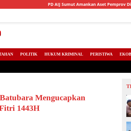
PD AIJ Sumut Amankan Aset Pemprov Di Binjai, Li
TAHAN
POLITIK
HUKUM KRIMINAL
PERISTIWA
EKOB
T
 Batubara Mengucapkan
Fitri 1443H