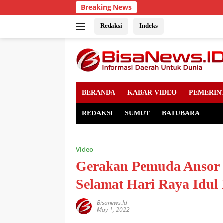
Skip
Breaking News
to
content
Redaksi
Indeks
BERANDA
KABAR VIDEO
PEMERIN
REDAKSI
SUMUT
BATUBARA
Video
Gerakan Pemuda Ansor
Selamat Hari Raya Idul 
Bisanews.id
May 1, 2022