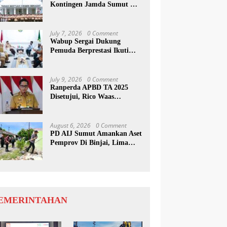
Kontingen Jamda Sumut XI,
Tekankan Nilai SAKTI dan
Karakter Pramuka
July 7, 2026
0 Comment
Wabup Sergai Dukung
Pemuda Berprestasi Ikuti
Program Kepemimpinan
Internasional
July 9, 2026
0 Comment
Ranperda APBD TA 2025
Disetujui, Rico Waas
Apresiasi Sinergitas Antara
Legislatif dan Eksekutif
August 6, 2026
0 Comment
PD AIJ Sumut Amankan Aset
Pemprov Di Binjai, Lima
Rumah Dinas Eks Bioskop
Ria Dibongkar
EMERINTAHAN