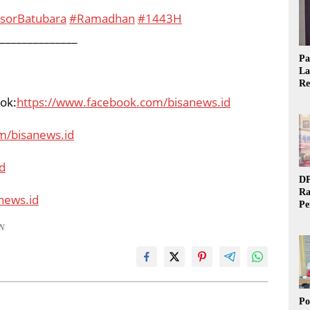
sorBatubara
#Ramadhan
#1443H
______________
Pa
La
Re
Ta
ok:
https://www.facebook.com/bisanews.id
m/bisanews.id
d
DP
Ra
news.id
Pe
Si
AN
20
Po