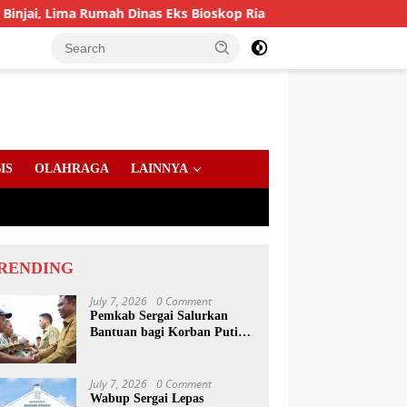
ma Rumah Dinas Eks Bioskop Ria Dibongkar
Gandeng Kom
IS
OLAHRAGA
LAINNYA
RENDING
July 7, 2026
0 Comment
Pemkab Sergai Salurkan
Bantuan bagi Korban Puting
Beliung di Sei Bamban
July 7, 2026
0 Comment
Wabup Sergai Lepas