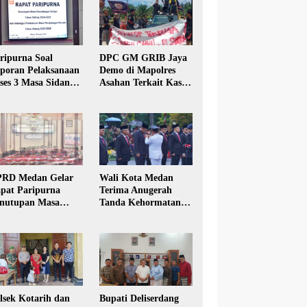
ripurna Soal
DPC GM GRIB Jaya
poran Pelaksanaan
Demo di Mapolres
ses 3 Masa Sidang
Asahan Terkait Kasus
hun Anggaran 2025
Pencabulan Anak
RD Medan Gelar
Wali Kota Medan
pat Paripurna
Terima Anugerah
nutupan Masa
Tanda Kehormatan
dang Kesatu Tahun
Satyalancana Karya
24
Bhakti Praja Nugraha
lsek Kotarih dan
Bupati Deliserdang