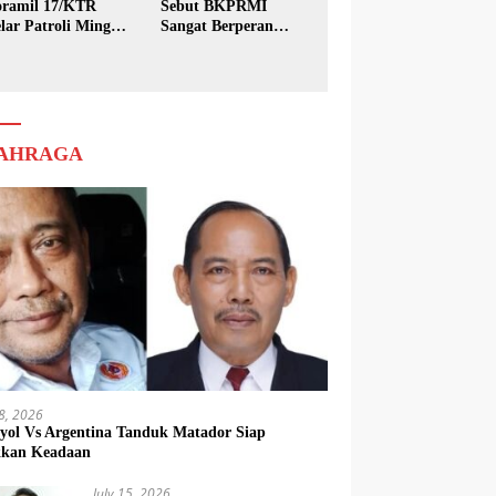
ramil 17/KTR
Sebut BKPRMI
lar Patroli Minggu
Sangat Berperan
sih
dalam Pembinaan
Generasi Muda
AHRAGA
18, 2026
yol Vs Argentina Tanduk Matador Siap
kkan Keadaan
July 15, 2026