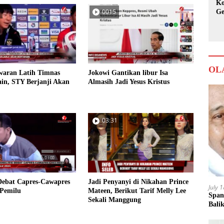
Ko
0015
Ge
Ka
OL
waran Latih Timnas
Jokowi Gantikan libur Isa
in, STY Berjanji Akan
Almasih Jadi Yesus Kristus
03:31
Debat Capres-Cawapres
Jadi Penyanyi di Nikahan Prince
July 
Pemilu
Mateen, Berikut Tarif Melly Lee
Span
Sekali Manggung
Bali