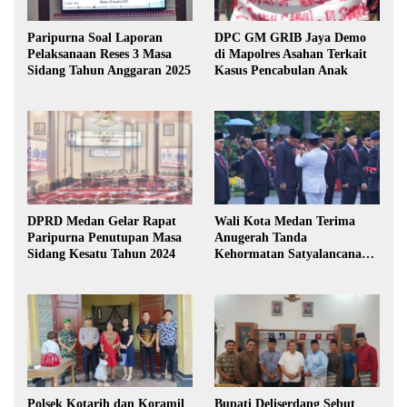
Paripurna Soal Laporan
DPC GM GRIB Jaya Demo
Pelaksanaan Reses 3 Masa
di Mapolres Asahan Terkait
Sidang Tahun Anggaran 2025
Kasus Pencabulan Anak
DPRD Medan Gelar Rapat
Wali Kota Medan Terima
Paripurna Penutupan Masa
Anugerah Tanda
Sidang Kesatu Tahun 2024
Kehormatan Satyalancana
Karya Bhakti Praja Nugraha
Polsek Kotarih dan Koramil
Bupati Deliserdang Sebut