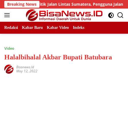
Skip
 Sejumlah Titik Jalan Lintas Sumatera, Pengguna Jalan diimba
Breaking News
to
content
Redaksi
Kabar Baru
Kabar Video
Indeks
Video
Halalbihalal Akbar Bupati Batubara
Bisanews.id
May 12, 2022