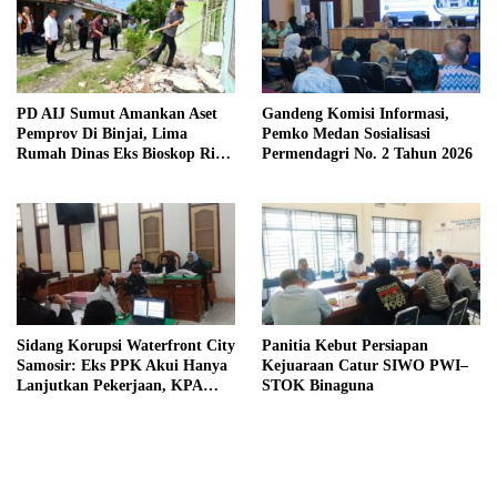
PD AIJ Sumut Amankan Aset
Gandeng Komisi Informasi,
Pemprov Di Binjai, Lima
Pemko Medan Sosialisasi
Rumah Dinas Eks Bioskop Ria
Permendagri No. 2 Tahun 2026
Dibongkar
Sidang Korupsi Waterfront City
Panitia Kebut Persiapan
Samosir: Eks PPK Akui Hanya
Kejuaraan Catur SIWO PWI–
Lanjutkan Pekerjaan, KPA
STOK Binaguna
Beberkan Pengawasan Proyek