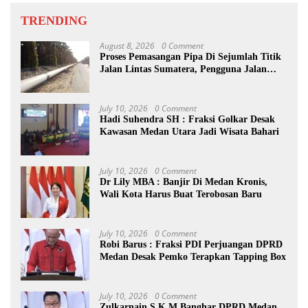
TRENDING
August 8, 2026
0 Comment
Proses Pemasangan Pipa Di Sejumlah Titik
Jalan Lintas Sumatera, Pengguna Jalan
diimbau Untuk meningkatkan
Kewaspadaan
July 10, 2026
0 Comment
Hadi Suhendra SH : Fraksi Golkar Desak
Kawasan Medan Utara Jadi Wisata Bahari
July 10, 2026
0 Comment
Dr Lily MBA : Banjir Di Medan Kronis,
Wali Kota Harus Buat Terobosan Baru
July 10, 2026
0 Comment
Robi Barus : Fraksi PDI Perjuangan DPRD
Medan Desak Pemko Terapkan Tapping Box
July 10, 2026
0 Comment
Zulkarnain.S.K.M Banghar DPRD Medan