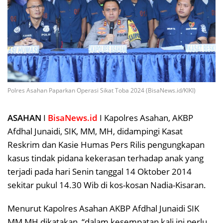
Polres Asahan Paparkan Operasi Sikat Toba 2024 (BisaNews.id/KIKI)
ASAHAN
I
BisaNews.id
I Kapolres Asahan, AKBP
Afdhal Junaidi, SIK, MM, MH, didampingi Kasat
Reskrim dan Kasie Humas Pers Rilis pengungkapan
kasus tindak pidana kekerasan terhadap anak yang
terjadi pada hari Senin tanggal 14 Oktober 2014
sekitar pukul 14.30 Wib di kos-kosan Nadia-Kisaran.
Menurut Kapolres Asahan AKBP Afdhal Junaidi SIK
MM MH dikatakan, “dalam kesempatan kali ini perlu