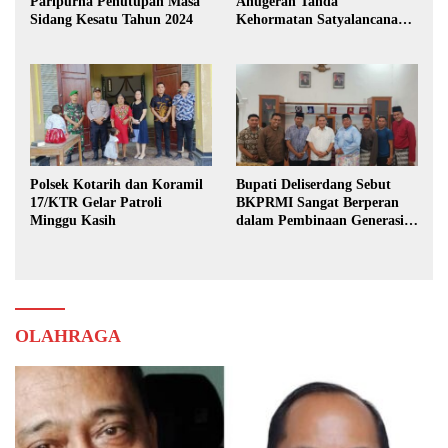
Paripurna Penutupan Masa
Anugerah Tanda
Sidang Kesatu Tahun 2024
Kehormatan Satyalancana
Karya Bhakti Praja Nugraha
Polsek Kotarih dan Koramil
Bupati Deliserdang Sebut
17/KTR Gelar Patroli
BKPRMI Sangat Berperan
Minggu Kasih
dalam Pembinaan Generasi
Muda
OLAHRAGA