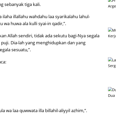
g sebanyak tiga kali.
laha illallahu wahdahu laa syarikalahu lahul-
a huwa ala kulli syai-in qadir,”.
an Allah sendiri, tidak ada sekutu bagi-Nya segala
 puji. Dia-lah yang menghidupkan dan yang
gala sesuatu,”.
ca:
wa laa quwwata illa billahil-aliyyil azhim,”.