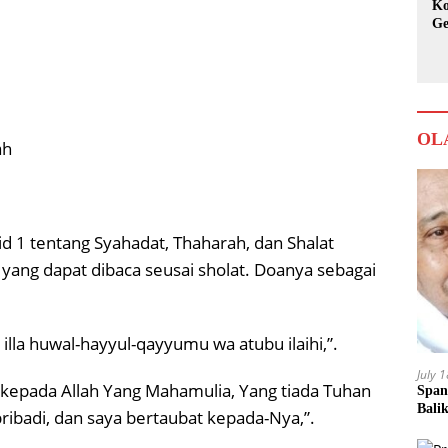
Ko
Ge
Ka
OL
ah
id 1 tentang Syahadat, Thaharah, dan Shalat
yang dapat dibaca seusai sholat. Doanya sebagai
a illa huwal-hayyul-qayyumu wa atubu ilaihi,”.
July 
epada Allah Yang Mahamulia, Yang tiada Tuhan
Span
Bali
pribadi, dan saya bertaubat kepada-Nya,”.