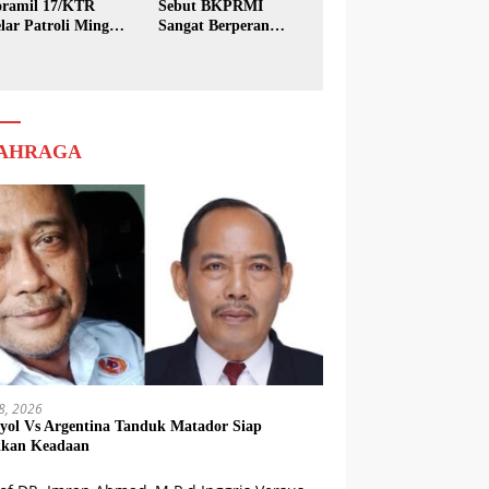
ramil 17/KTR
Sebut BKPRMI
lar Patroli Minggu
Sangat Berperan
sih
dalam Pembinaan
Generasi Muda
AHRAGA
18, 2026
yol Vs Argentina Tanduk Matador Siap
kkan Keadaan