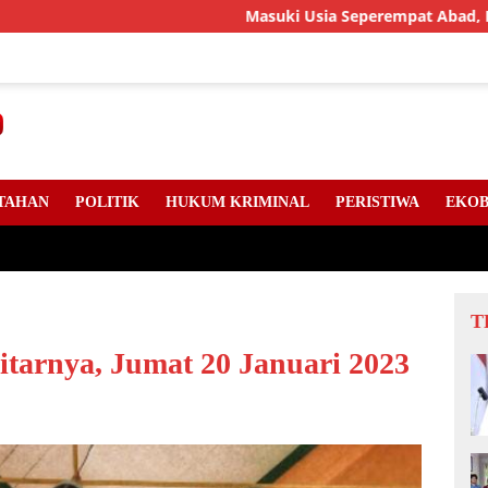
Masuki Usia Seperempat Abad, LLMB Riau, Kepri
TAHAN
POLITIK
HUKUM KRIMINAL
PERISTIWA
EKOB
T
itarnya, Jumat 20 Januari 2023