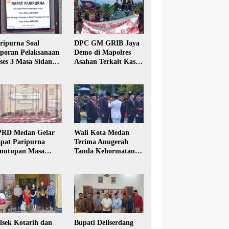
ripurna Soal
DPC GM GRIB Jaya
poran Pelaksanaan
Demo di Mapolres
ses 3 Masa Sidang
Asahan Terkait Kasus
hun Anggaran 2025
Pencabulan Anak
RD Medan Gelar
Wali Kota Medan
pat Paripurna
Terima Anugerah
nutupan Masa
Tanda Kehormatan
dang Kesatu Tahun
Satyalancana Karya
24
Bhakti Praja Nugraha
lsek Kotarih dan
Bupati Deliserdang