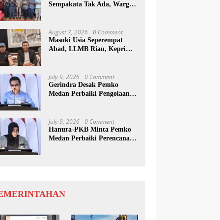
Sempakata Tak Ada, Warga
Korban Temui Wong Chun
Sen
August 7, 2026
0 Comment
Masuki Usia Seperempat
Abad, LLMB Riau, Kepri
Dan Sumut Akan Peringati
Harlah Ke-25
July 9, 2026
0 Comment
Gerindra Desak Pemko
Medan Perbaiki Pengolaan
Resapan Anggaran
July 9, 2026
0 Comment
Hanura-PKB Minta Pemko
Medan Perbaiki Perencanaan
Dan Penanganan Banjir
EMERINTAHAN