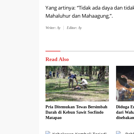
Yang artinya: “Tidak ada daya dan tida
Mahaluhur dan Mahaagung,”.
Writer: Ay
Editor: Ay
Read Also
Pria Ditemukan Tewas Bersimbah
Diduga E
Darah di Kebun Sawit Socfindo
dari Wah
Matapao
disebakan
Malam