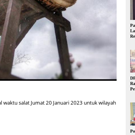
Pa
La
Re
Ta
DP
Ra
Pe
Si
20
l waktu salat Jumat 20 Januari 2023 untuk wilayah
Po