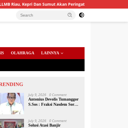
 Dan Sumut Akan Peringati Harlah Ke-25
PD AIJ Sumut 
IS
OLAHRAGA
LAINNYA
RENDING
July 9, 2026
0 Comment
Antonius Devolis Tumanggor
S.Sos : Fraksi Nasdem Soroti
Dinsos, Satpol PP Hingga
Kepling
July 9, 2026
0 Comment
Solusi Atasi Banjir