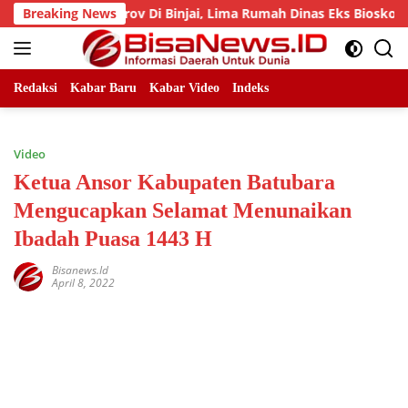
Skip
set Pemprov Di Binjai, Lima Rumah Dinas Eks Bioskop Ria Dib
Breaking News
to
content
Redaksi
Kabar Baru
Kabar Video
Indeks
Video
Ketua Ansor Kabupaten Batubara
Mengucapkan Selamat Menunaikan
Ibadah Puasa 1443 H
Bisanews.id
April 8, 2022