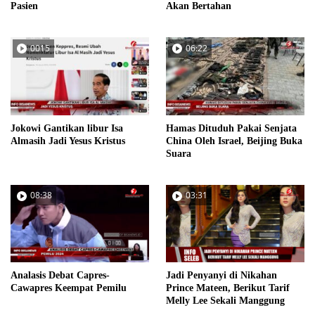
Pasien
Akan Bertahan
0015
06:22
Jokowi Gantikan libur Isa
Hamas Dituduh Pakai Senjata
Almasih Jadi Yesus Kristus
China Oleh Israel, Beijing Buka
Suara
08:38
03:31
Analasis Debat Capres-
Jadi Penyanyi di Nikahan
Cawapres Keempat Pemilu
Prince Mateen, Berikut Tarif
Melly Lee Sekali Manggung