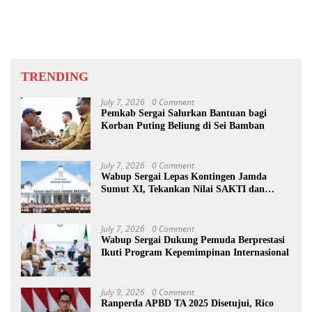
TRENDING
July 7, 2026
0 Comment
Pemkab Sergai Salurkan Bantuan bagi
Korban Puting Beliung di Sei Bamban
July 7, 2026
0 Comment
Wabup Sergai Lepas Kontingen Jamda
Sumut XI, Tekankan Nilai SAKTI dan
Karakter Pramuka
July 7, 2026
0 Comment
Wabup Sergai Dukung Pemuda Berprestasi
Ikuti Program Kepemimpinan Internasional
July 9, 2026
0 Comment
Ranperda APBD TA 2025 Disetujui, Rico