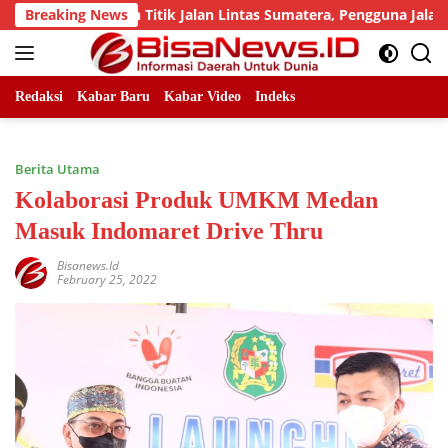
Skip
 Sejumlah Titik Jalan Lintas Sumatera, Pengguna Jalan diimba
Breaking News
to
content
Redaksi
Kabar Baru
Kabar Video
Indeks
Berita Utama
Kolaborasi Produk UMKM Medan
Masuk Indomaret Drive Thru
Bisanews.id
February 25, 2022