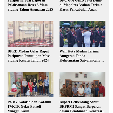
Paripurna Soal Laporan
DPC GM GRIB Jaya Demo
Pelaksanaan Reses 3 Masa
di Mapolres Asahan Terkait
Sidang Tahun Anggaran 2025
Kasus Pencabulan Anak
DPRD Medan Gelar Rapat
Wali Kota Medan Terima
Paripurna Penutupan Masa
Anugerah Tanda
Sidang Kesatu Tahun 2024
Kehormatan Satyalancana
Karya Bhakti Praja Nugraha
Polsek Kotarih dan Koramil
Bupati Deliserdang Sebut
17/KTR Gelar Patroli
BKPRMI Sangat Berperan
Minggu Kasih
dalam Pembinaan Generasi