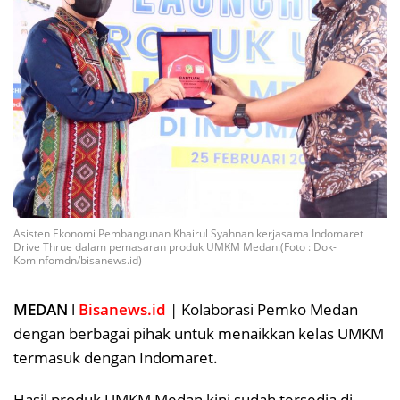
Asisten Ekonomi Pembangunan Khairul Syahnan kerjasama Indomaret
Drive Thrue dalam pemasaran produk UMKM Medan.(Foto : Dok-
Kominfomdn/bisanews.id)
MEDAN
l
Bisanews.id
| Kolaborasi Pemko Medan
dengan berbagai pihak untuk menaikkan kelas UMKM
termasuk dengan Indomaret.
Hasil produk UMKM Medan kini sudah tersedia di