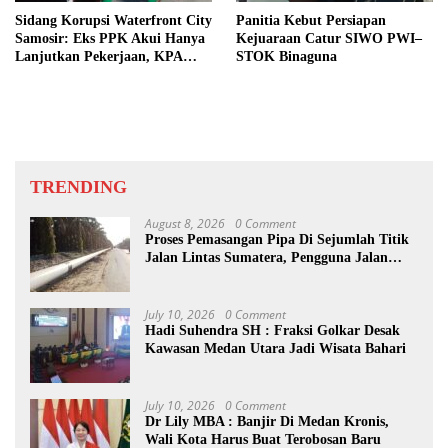
Sidang Korupsi Waterfront City
Panitia Kebut Persiapan
Samosir: Eks PPK Akui Hanya
Kejuaraan Catur SIWO PWI–
Lanjutkan Pekerjaan, KPA
STOK Binaguna
Beberkan Pengawasan Proyek
TRENDING
August 8, 2026
0 Comment
Proses Pemasangan Pipa Di Sejumlah Titik
Jalan Lintas Sumatera, Pengguna Jalan
diimbau Untuk meningkatkan
Kewaspadaan
July 10, 2026
0 Comment
Hadi Suhendra SH : Fraksi Golkar Desak
Kawasan Medan Utara Jadi Wisata Bahari
July 10, 2026
0 Comment
Dr Lily MBA : Banjir Di Medan Kronis,
Wali Kota Harus Buat Terobosan Baru