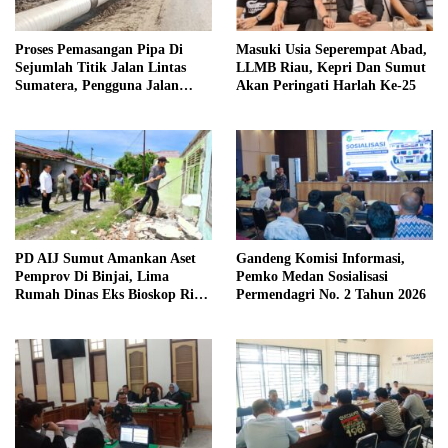
Proses Pemasangan Pipa Di
Masuki Usia Seperempat Abad,
Sejumlah Titik Jalan Lintas
LLMB Riau, Kepri Dan Sumut
Sumatera, Pengguna Jalan
Akan Peringati Harlah Ke-25
diimbau Untuk meningkatkan
Kewaspadaan
PD AIJ Sumut Amankan Aset
Gandeng Komisi Informasi,
Pemprov Di Binjai, Lima
Pemko Medan Sosialisasi
Rumah Dinas Eks Bioskop Ria
Permendagri No. 2 Tahun 2026
Dibongkar