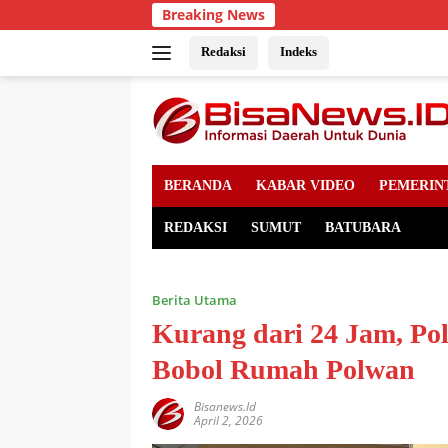
Skip
Breaking News
to
content
Redaksi
Indeks
BERANDA
KABAR VIDEO
PEMERIN
REDAKSI
SUMUT
BATUBARA
Berita Utama
Kurang dari 24 Jam, Po
Bobol Rumah Polwan
Bisanews.id
April 2, 2026