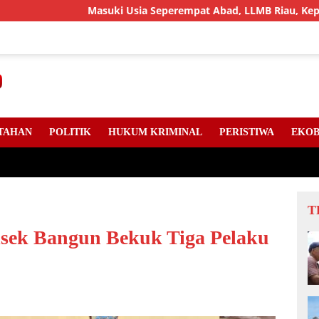
Masuki Usia Seperempat Abad, LLMB Riau, Kepri Dan Sumut Akan
TAHAN
POLITIK
HUKUM KRIMINAL
PERISTIWA
EKOB
T
lsek Bangun Bekuk Tiga Pelaku