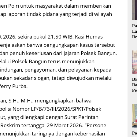
men Polri untuk masyarakat dalam memberikan
p laporan tindak pidana yang terjadi di wilayah
Pa
La
t 2026, sekira pukul 21.50 WIB, Kasi Humas
Re
Ta
menjelaskan bahwa pengungkapan kasus tersebut
 dan penuh keseriusan dari jajaran Polsek Bangun.
lalui Polsek Bangun terus menunjukkan
indungan, pengayoman, dan pelayanan kepada
ukan sekadar slogan, tetapi diwujudkan melalui
DP
Verry Purba.
Ra
Pe
Si
aan, S.H., M.H., mengungkapkan bahwa
20
 polisi Nomor LP/B/73/III/2026/SPKT/Polsek
t, yang dilengkapi dengan Surat Perintah
Reskrim tertanggal 29 Maret 2026. “Personel
menunjukkan taringnya dengan keberhasilan
Po