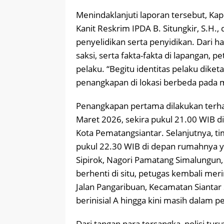
Menindaklanjuti laporan tersebut, K
Kanit Reskrim IPDA B. Situngkir, S.H.
penyelidikan serta penyidikan. Dari h
saksi, serta fakta-fakta di lapangan, p
pelaku. “Begitu identitas pelaku dike
penangkapan di lokasi berbeda pada
Penangkapan pertama dilakukan terhad
Maret 2026, sekira pukul 21.00 WIB d
Kota Pematangsiantar. Selanjutnya, t
pukul 22.30 WIB di depan rumahnya y
Sipirok, Nagori Pamatang Simalungun,
berhenti di situ, petugas kembali mer
Jalan Pangaribuan, Kecamatan Siantar 
berinisial A hingga kini masih dalam 
Dari tangan para tersangka, polisi tu