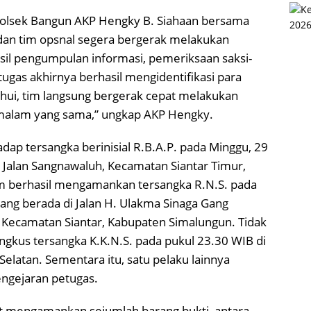
apolsek Bangun AKP Hengky B. Siahaan bersama
, dan tim opsnal segera bergerak melakukan
asil pengumpulan informasi, pemeriksaan saksi-
etugas akhirnya berhasil mengidentifikasi para
tahui, tim langsung bergerak cepat melakukan
 malam yang sama,” ungkap AKP Hengky.
ap tersangka berinisial R.B.A.P. pada Minggu, 29
i Jalan Sangnawaluh, Kecamatan Siantar Timur,
im berhasil mengamankan tersangka R.N.S. pada
ang berada di Jalan H. Ulakma Sinaga Gang
 Kecamatan Siantar, Kabupaten Simalungun. Tidak
ingkus tersangka K.K.N.S. pada pukul 23.30 WIB di
Selatan. Sementara itu, satu pelaku lainnya
pengejaran petugas.
rut mengamankan sejumlah barang bukti, antara