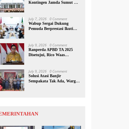
Kontingen Jamda Sumut XI,
Tekankan Nilai SAKTI dan
Karakter Pramuka
July 7, 2026
0 Comment
Wabup Sergai Dukung
Pemuda Berprestasi Ikuti
Program Kepemimpinan
Internasional
July 9, 2026
0 Comment
Ranperda APBD TA 2025
Disetujui, Rico Waas
Apresiasi Sinergitas Antara
Legislatif dan Eksekutif
July 9, 2026
0 Comment
Solusi Atasi Banjir
Sempakata Tak Ada, Warga
Korban Temui Wong Chun
Sen
EMERINTAHAN