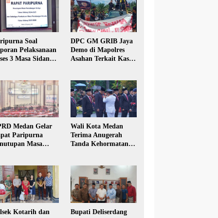
ripurna Soal
DPC GM GRIB Jaya
poran Pelaksanaan
Demo di Mapolres
ses 3 Masa Sidang
Asahan Terkait Kasus
hun Anggaran 2025
Pencabulan Anak
RD Medan Gelar
Wali Kota Medan
pat Paripurna
Terima Anugerah
nutupan Masa
Tanda Kehormatan
dang Kesatu Tahun
Satyalancana Karya
24
Bhakti Praja Nugraha
lsek Kotarih dan
Bupati Deliserdang