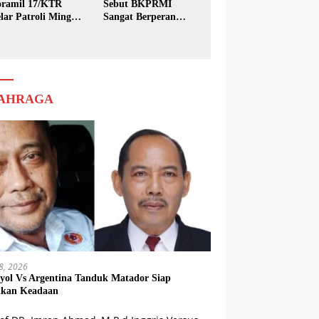
ramil 17/KTR
Sebut BKPRMI
lar Patroli Minggu
Sangat Berperan
sih
dalam Pembinaan
Generasi Muda
AHRAGA
18, 2026
yol Vs Argentina Tanduk Matador Siap
kkan Keadaan