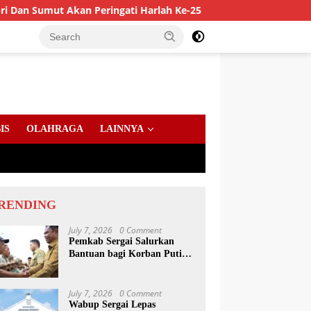
 Peringati Harlah Ke-25
PD AIJ Sumut Amankan Aset Pem
IS
OLAHRAGA
LAINNYA
RENDING
July 7, 2026
0 Comment
Pemkab Sergai Salurkan
Bantuan bagi Korban Puting
Beliung di Sei Bamban
July 7, 2026
0 Comment
Wabup Sergai Lepas