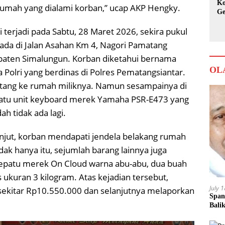
Ko
umah yang dialami korban,” ucap AKP Hengky.
Ge
Ka
 terjadi pada Sabtu, 28 Maret 2026, sekira pukul
ada di Jalan Asahan Km 4, Nagori Pamatang
paten Simalungun. Korban diketahui bernama
OL
 Polri yang berdinas di Polres Pematangsiantar.
atang ke rumah miliknya. Namun sesampainya di
satu unit keyboard merek Yamaha PSR-E473 yang
h tidak ada lagi.
anjut, korban mendapati jendela belakang rumah
idak hanya itu, sejumlah barang lainnya juga
 sepatu merek On Cloud warna abu-abu, dua buah
 ukuran 3 kilogram. Atas kejadian tersebut,
July 
sekitar Rp10.550.000 dan selanjutnya melaporkan
Span
Bali