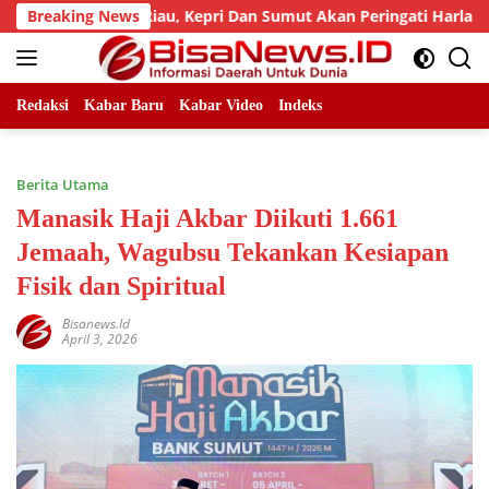
Skip
 LLMB Riau, Kepri Dan Sumut Akan Peringati Harlah Ke-25
Breaking News
to
content
Redaksi
Kabar Baru
Kabar Video
Indeks
Berita Utama
Manasik Haji Akbar Diikuti 1.661
Jemaah, Wagubsu Tekankan Kesiapan
Fisik dan Spiritual
Bisanews.id
April 3, 2026