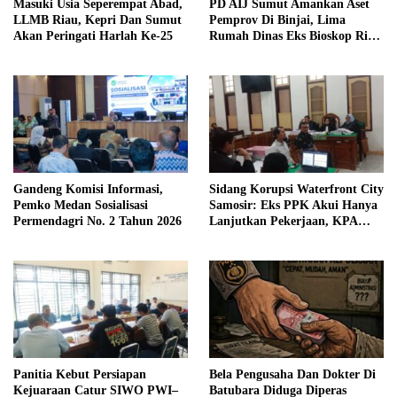
Masuki Usia Seperempat Abad,
PD AIJ Sumut Amankan Aset
LLMB Riau, Kepri Dan Sumut
Pemprov Di Binjai, Lima
Akan Peringati Harlah Ke-25
Rumah Dinas Eks Bioskop Ria
Dibongkar
Gandeng Komisi Informasi,
Sidang Korupsi Waterfront City
Pemko Medan Sosialisasi
Samosir: Eks PPK Akui Hanya
Permendagri No. 2 Tahun 2026
Lanjutkan Pekerjaan, KPA
Beberkan Pengawasan Proyek
Panitia Kebut Persiapan
Bela Pengusaha Dan Dokter Di
Kejuaraan Catur SIWO PWI–
Batubara Diduga Diperas