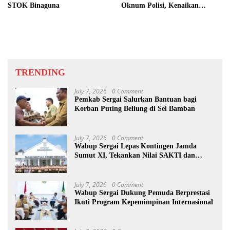
STOK Binaguna
Oknum Polisi, Kenaikan
Pangkat AKP Fadlun Al Fitri
Ditunda
TRENDING
July 7, 2026
0 Comment
Pemkab Sergai Salurkan Bantuan bagi
Korban Puting Beliung di Sei Bamban
July 7, 2026
0 Comment
Wabup Sergai Lepas Kontingen Jamda
Sumut XI, Tekankan Nilai SAKTI dan
Karakter Pramuka
July 7, 2026
0 Comment
Wabup Sergai Dukung Pemuda Berprestasi
Ikuti Program Kepemimpinan Internasional