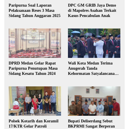
Paripurna Soal Laporan
DPC GM GRIB Jaya Demo
Pelaksanaan Reses 3 Masa
di Mapolres Asahan Terkait
Sidang Tahun Anggaran 2025
Kasus Pencabulan Anak
DPRD Medan Gelar Rapat
Wali Kota Medan Terima
Paripurna Penutupan Masa
Anugerah Tanda
Sidang Kesatu Tahun 2024
Kehormatan Satyalancana
Karya Bhakti Praja Nugraha
Polsek Kotarih dan Koramil
Bupati Deliserdang Sebut
17/KTR Gelar Patroli
BKPRMI Sangat Berperan