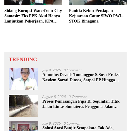
Sidang Korupsi Waterfront City
Panitia Kebut Persiapan
Samosir: Eks PPK Akui Hanya
Kejuaraan Catur SIWO PWI–
Lanjutkan Pekerjaan, KPA
STOK Binaguna
Beberkan Pengawasan Proyek
TRENDING
July 9, 2026
0 Comment
Antonius Devolis Tumanggor S.Sos : Fraksi
Nasdem Soroti Dinsos, Satpol PP Hingga
Kepling
August 8, 2026
0 Comment
Proses Pemasangan Pipa Di Sejumlah Titik
Jalan Lintas Sumatera, Pengguna Jalan
diimbau Untuk meningkatkan
Kewaspadaan
July 9, 2026
0 Comment
Solusi Atasi Banjir Sempakata Tak Ada,