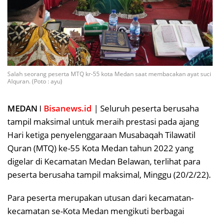
Salah seorang peserta MTQ kr-55 kota Medan saat membacakan ayat suci
Alquran. (Poto : ayu)
MEDAN
I
Bisanews.id
| Seluruh peserta berusaha
tampil maksimal untuk meraih prestasi pada ajang
Hari ketiga penyelenggaraan Musabaqah Tilawatil
Quran (MTQ) ke-55 Kota Medan tahun 2022 yang
digelar di Kecamatan Medan Belawan, terlihat para
peserta berusaha tampil maksimal, Minggu (20/2/22).
Para peserta merupakan utusan dari kecamatan-
kecamatan se-Kota Medan mengikuti berbagai