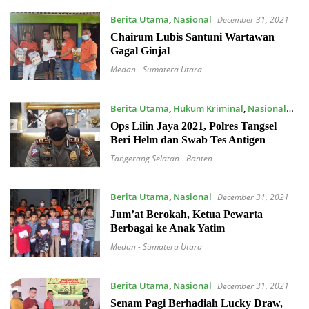
Berita Utama
,
Nasional
December 31, 2021
Chairum Lubis Santuni Wartawan
Gagal Ginjal
Medan - Sumatera Utara
Berita Utama
,
Hukum Kriminal
,
Nasional
December 31, 2021
Ops Lilin Jaya 2021, Polres Tangsel
Beri Helm dan Swab Tes Antigen
Tangerang Selatan - Banten
Berita Utama
,
Nasional
December 31, 2021
Jum’at Berokah, Ketua Pewarta
Berbagai ke Anak Yatim
Medan - Sumatera Utara
Berita Utama
,
Nasional
December 31, 2021
Senam Pagi Berhadiah Lucky Draw,