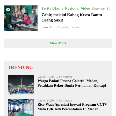
Berita Utama
,
Nasional
,
Video
December 31,
2021
Zahir, melalui Kabag Kesra Bantu
Orang Sakit
Batu Bara - Sumatera Utara
View More
TRENDING
July 6, 2026
0 Comment
Warga Padati Pesona Colorful Medan,
Pecahkan Rekor Dunia Permainan Kulcapi
July 6, 2026
0 Comment
Rico Waas Apresiasi Inovasi Program CCTV
Mata Deli Jadi Percontohan Di Medan