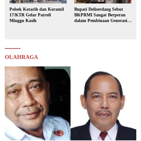
Polsek Kotarih dan Koramil
Bupati Deliserdang Sebut
17/KTR Gelar Patroli
BKPRMI Sangat Berperan
Minggu Kasih
dalam Pembinaan Generasi
Muda
OLAHRAGA