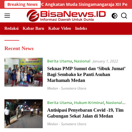
Skip
edan Dan DPC Angkatan Muda Sisingamangaraja XII Perkuat Sine
Breaking News
to
content
Redaksi
Kabar Baru
Kabar Video
Indeks
Bisanews.id
Recent News
Berita Utama
,
Nasional
January 1, 2022
Seknas PMP Sumut dan ‘Sibuk Jumat’
Bagi Sembako ke Panti Asuhan
Marhamah Medan
Medan - Sumatera Utara
Berita Utama
,
Hukum Kriminal
,
Nasional
January 1, 2022
Antisipasi Penyebaran Covid -19, Tim
Gabungan Sekat Jalan di Medan
Medan - Sumatera Utara