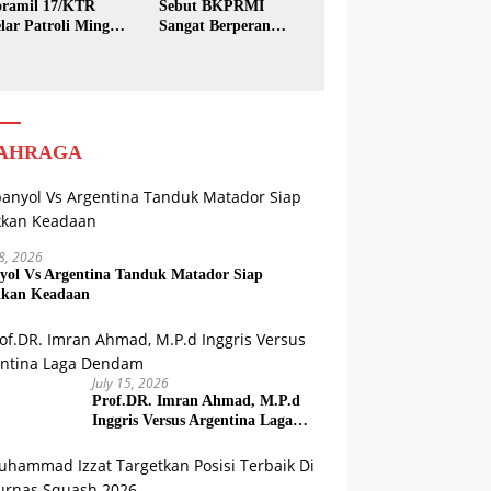
ramil 17/KTR
Sebut BKPRMI
lar Patroli Minggu
Sangat Berperan
sih
dalam Pembinaan
Generasi Muda
AHRAGA
18, 2026
yol Vs Argentina Tanduk Matador Siap
kkan Keadaan
July 15, 2026
Prof.DR. Imran Ahmad, M.P.d
Inggris Versus Argentina Laga
Dendam