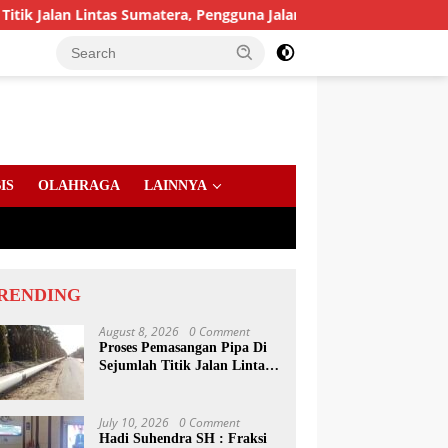
 Lintas Sumatera, Pengguna Jalan diimbau Untuk meningkatkan 
IS
OLAHRAGA
LAINNYA
RENDING
August 8, 2026
0 Comment
Proses Pemasangan Pipa Di
Sejumlah Titik Jalan Lintas
Sumatera, Pengguna Jalan
diimbau Untuk
meningkatkan Kewaspadaan
July 10, 2026
0 Comment
Hadi Suhendra SH : Fraksi