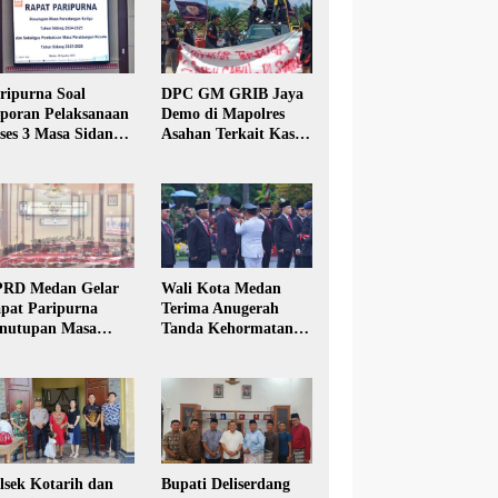
ripurna Soal
DPC GM GRIB Jaya
poran Pelaksanaan
Demo di Mapolres
ses 3 Masa Sidang
Asahan Terkait Kasus
hun Anggaran 2025
Pencabulan Anak
RD Medan Gelar
Wali Kota Medan
pat Paripurna
Terima Anugerah
nutupan Masa
Tanda Kehormatan
dang Kesatu Tahun
Satyalancana Karya
24
Bhakti Praja Nugraha
lsek Kotarih dan
Bupati Deliserdang