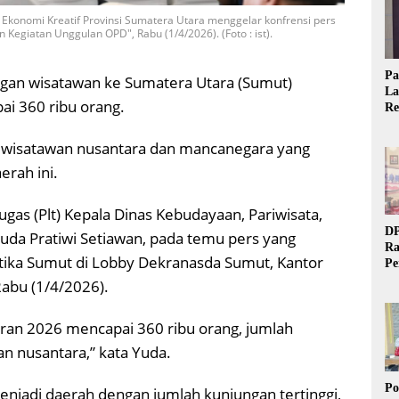
 Ekonomi Kreatif Provinsi Sumatera Utara menggelar konfrensi pers
 Kegiatan Unggulan OPD", Rabu (1/4/2026). (Foto : ist).
Pa
gan wisatawan ke Sumatera Utara (Sumut)
La
i 360 ribu orang.
Re
Ta
wisatawan nusantara dan mancanegara yang
erah ini.
gas (Plt) Kepala Dinas Kebudayaan, Pariwisata,
DP
Yuda Pratiwi Setiawan, pada temu pers yang
Ra
atika Sumut di Lobby Dekranasda Sumut, Kantor
Pe
Si
abu (1/4/2026).
20
aran 2026 mencapai 360 ribu orang, jumlah
n nusantara,” kata Yuda.
Po
njadi daerah dengan jumlah kunjungan tertinggi,