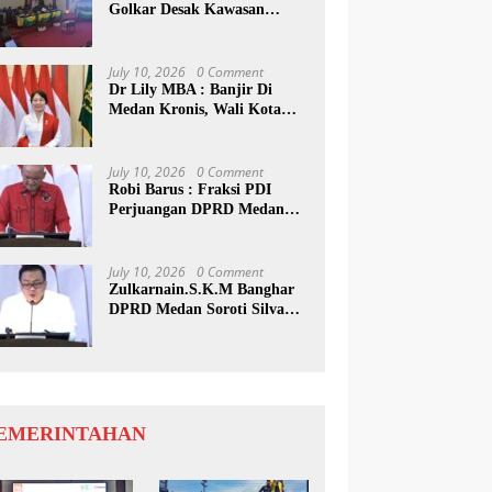
Golkar Desak Kawasan
Medan Utara Jadi Wisata
Bahari
July 10, 2026
0 Comment
Dr Lily MBA : Banjir Di
Medan Kronis, Wali Kota
Harus Buat Terobosan Baru
July 10, 2026
0 Comment
Robi Barus : Fraksi PDI
Perjuangan DPRD Medan
Desak Pemko Terapkan
Tapping Box
July 10, 2026
0 Comment
Zulkarnain.S.K.M Banghar
DPRD Medan Soroti Silva
Rp592 M, Pemko Diminta
Benahi Rencana PAD
EMERINTAHAN