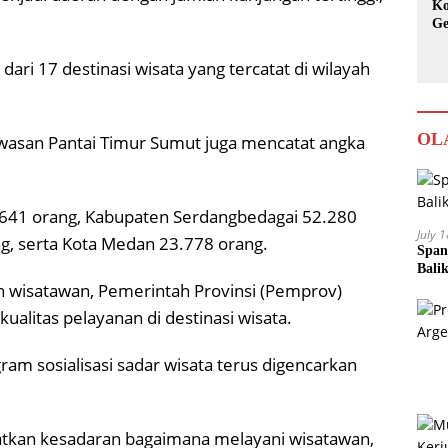
Ko
Ge
Ka
ri 17 destinasi wisata yang tercatat di wilayah
OL
awasan Pantai Timur Sumut juga mencatat angka
8.641 orang, Kabupaten Serdangbedagai 52.280
July 
g, serta Kota Medan 23.778 orang.
Span
Bali
 wisatawan, Pemerintah Provinsi (Pemprov)
alitas pelayanan di destinasi wisata.
ram sosialisasi sadar wisata terus digencarkan
atkan kesadaran bagaimana melayani wisatawan,