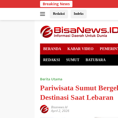
Skip
Breaking News
to
content
Redaksi
Indeks
BERANDA
KABAR VIDEO
PEMERIN
REDAKSI
SUMUT
BATUBARA
Berita Utama
Pariwisata Sumut Bergel
Destinasi Saat Lebaran
Bisanews.id
April 2, 2026