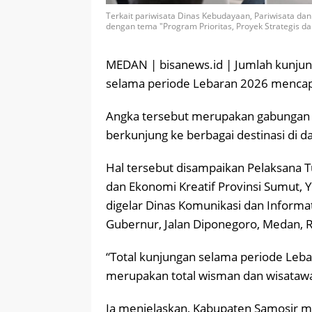
Terkait pariwisata Dinas Kebudayaan, Pariwisata dan
dengan tema "Program Prioritas, Proyek Strategis dan
MEDAN | bisanews.id | Jumlah kunjun
selama periode Lebaran 2026 mencapa
Angka tersebut merupakan gabungan 
berkunjung ke berbagai destinasi di da
Hal tersebut disampaikan Pelaksana Tu
dan Ekonomi Kreatif Provinsi Sumut, 
digelar Dinas Komunikasi dan Inform
Gubernur, Jalan Diponegoro, Medan, R
“Total kunjungan selama periode Leb
merupakan total wisman dan wisatawa
Ia menjelaskan, Kabupaten Samosir me