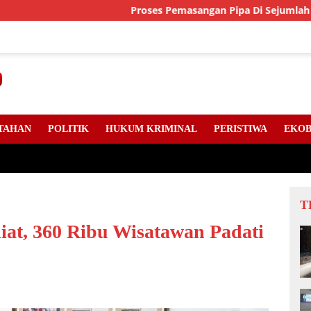
Proses Pemasangan Pipa Di Sejumlah Titik Jalan
TAHAN
POLITIK
HUKUM KRIMINAL
PERISTIWA
EKOB
T
iat, 360 Ribu Wisatawan Padati