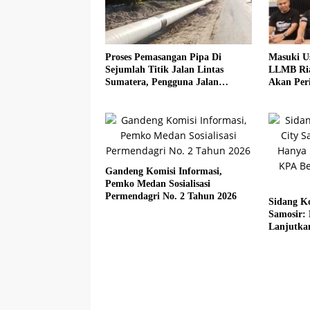
Proses Pemasangan Pipa Di
Masuki U
Sejumlah Titik Jalan Lintas
LLMB Ria
Sumatera, Pengguna Jalan
Akan Peri
diimbau Untuk meningkatkan
Kewaspadaan
Gandeng Komisi Informasi,
Pemko Medan Sosialisasi
Permendagri No. 2 Tahun 2026
Sidang Ko
Samosir:
Lanjutka
Beberkan