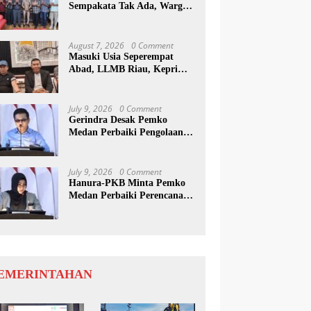
Sempakata Tak Ada, Warga
Korban Temui Wong Chun
Sen
August 7, 2026
0 Comment
Masuki Usia Seperempat
Abad, LLMB Riau, Kepri
Dan Sumut Akan Peringati
Harlah Ke-25
July 9, 2026
0 Comment
Gerindra Desak Pemko
Medan Perbaiki Pengolaan
Resapan Anggaran
July 9, 2026
0 Comment
Hanura-PKB Minta Pemko
Medan Perbaiki Perencanaan
Dan Penanganan Banjir
EMERINTAHAN