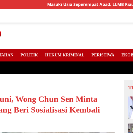
Masuki Usia Seperempat Abad, LLMB Riau, Kepri Dan S
TAHAN
POLITIK
HUKUM KRIMINAL
PERISTIWA
EKOB
T
huni, Wong Chun Sen Minta
g Beri Sosialisasi Kembali