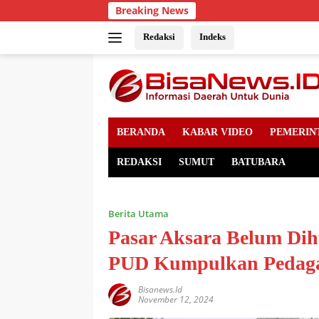
Skip
Breaking News
to
content
Redaksi
Indeks
BERANDA
KABAR VIDEO
PEMERIN
REDAKSI
SUMUT
BATUBARA
Berita Utama
Pasar Aksara Belum Di
PUD Kumpulkan Pedagan
Bisanews.id
November 12, 2024