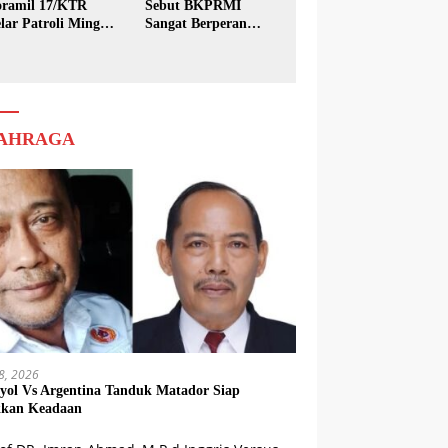
ramil 17/KTR
Sebut BKPRMI
lar Patroli Minggu
Sangat Berperan
sih
dalam Pembinaan
Generasi Muda
AHRAGA
18, 2026
yol Vs Argentina Tanduk Matador Siap
kkan Keadaan