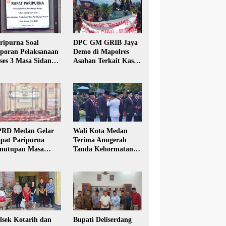
ripurna Soal
DPC GM GRIB Jaya
poran Pelaksanaan
Demo di Mapolres
ses 3 Masa Sidang
Asahan Terkait Kasus
hun Anggaran 2025
Pencabulan Anak
RD Medan Gelar
Wali Kota Medan
pat Paripurna
Terima Anugerah
nutupan Masa
Tanda Kehormatan
dang Kesatu Tahun
Satyalancana Karya
24
Bhakti Praja Nugraha
lsek Kotarih dan
Bupati Deliserdang