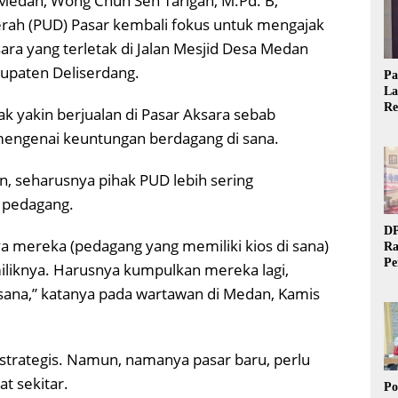
edan, Wong Chun Sen Tarigan, M.Pd. B,
h (PUD) Pasar kembali fokus untuk mengajak
ra yang terletak di Jalan Mesjid Desa Medan
bupaten Deliserdang.
Pa
La
Re
 yakin berjualan di Pasar Aksara sebab
Ta
 mengenai keuntungan berdagang di sana.
, seharusnya pihak PUD lebih sering
 pedagang.
DP
nya mereka (pedagang yang memiliki kios di sana)
Ra
Pe
iliknya. Harusnya kumpulkan mereka lagi,
Si
sana,” katanya pada wartawan di Medan, Kamis
20
strategis. Namun, namanya pasar baru, perlu
t sekitar.
Po