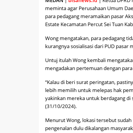
MEDAN
|
bisanews.id
| Ketua DPRD M
meminta agar Perusahaan Umum Daera
para pedagang meramaikan pasar Aksa
Estate Kecamatan Percut Sei Tuan Ka
Wong mengatakan, para pedagang tidak
kurangnya sosialisasi dari PUD pasar
Untuj itulah Wong kembali mengatakan
mengadakan pertemuan dengan para
“Kalau di beri surat peringatan, pasti
lebih memilih untuk melepas hak pem
yakinkan mereka untuk berdagang di 
(31/10/2024).
Menurut Wong, lokasi tersebut sudah 
pengenalan dulu dikalangan masyaraka