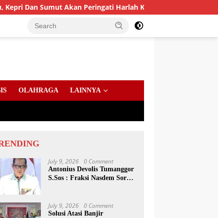
umut Akan Peringati Harlah Ke-25
PD AIJ Sumut Amankan
IS
OLAHRAGA
LAINNYA
RENDING
July 9, 2026
0 Comment
Antonius Devolis Tumanggor
S.Sos : Fraksi Nasdem Soroti
Dinsos, Satpol PP Hingga
Kepling
July 9, 2026
0 Comment
Solusi Atasi Banjir