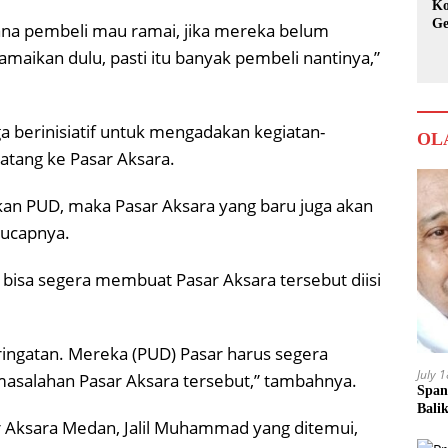
Ko
Ge
ana pembeli mau ramai, jika mereka belum
Ka
maikan dulu, pasti itu banyak pembeli nantinya,”
a berinisiatif untuk mengadakan kegiatan-
OL
atang ke Pasar Aksara.
kan PUD, maka Pasar Aksara yang baru juga akan
 ucapnya.
r bisa segera membuat Pasar Aksara tersebut diisi
ingatan. Mereka (PUD) Pasar harus segera
July 
asalahan Pasar Aksara tersebut,” tambahnya.
Span
Bali
r Aksara Medan, Jalil Muhammad yang ditemui,