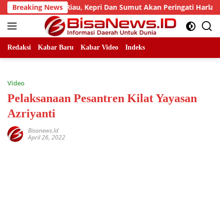
Skip
ad, LLMB Riau, Kepri Dan Sumut Akan Peringati Harlah Ke-25
Breaking News
to
content
Redaksi
Kabar Baru
Kabar Video
Indeks
Video
Pelaksanaan Pesantren Kilat Yayasan
Azriyanti
Bisanews.id
April 26, 2022