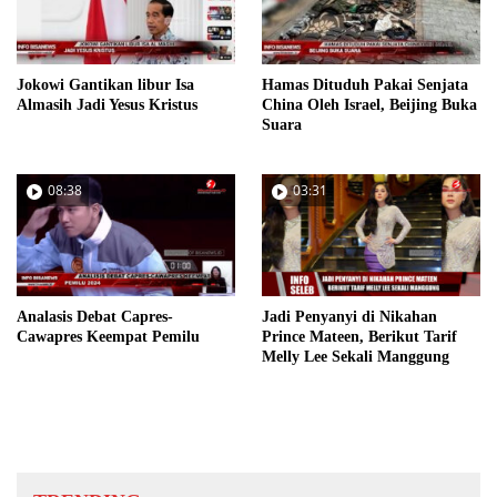
Jokowi Gantikan libur Isa
Hamas Dituduh Pakai Senjata
Almasih Jadi Yesus Kristus
China Oleh Israel, Beijing Buka
Suara
08:38
03:31
Analasis Debat Capres-
Jadi Penyanyi di Nikahan
Cawapres Keempat Pemilu
Prince Mateen, Berikut Tarif
Melly Lee Sekali Manggung