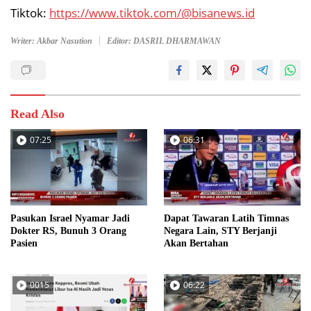
Tiktok:
https://www.tiktok.com/@bisanews.id
Writer: Akbar Nasution
Editor: DASRIL DHARMAWAN
Read Also
07:25
06:31
Pasukan Israel Nyamar Jadi
Dapat Tawaran Latih Timnas
Dokter RS, Bunuh 3 Orang
Negara Lain, STY Berjanji
Pasien
Akan Bertahan
0015
06:22