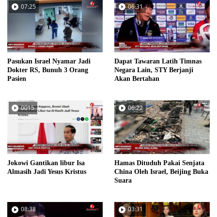
07:25
06:31
Pasukan Israel Nyamar Jadi
Dapat Tawaran Latih Timnas
Dokter RS, Bunuh 3 Orang
Negara Lain, STY Berjanji
Pasien
Akan Bertahan
0015
06:22
Jokowi Gantikan libur Isa
Hamas Dituduh Pakai Senjata
Almasih Jadi Yesus Kristus
China Oleh Israel, Beijing Buka
Suara
08:38
03:31