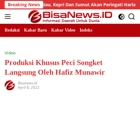
Skip
ad, LLMB Riau, Kepri Dan Sumut Akan Peringati Harlah Ke-25
Breaking News
to
content
Redaksi
Kabar Baru
Kabar Video
Indeks
Video
Produksi Khusus Peci Songket
Langsung Oleh Hafiz Munawir
Bisanews.id
April 8, 2022